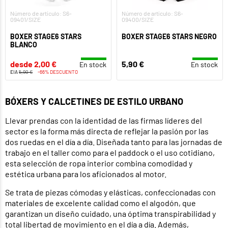
Número de artículo: S6-
Número de artículo: S6-
09401/SIZE
09400/SIZE
BOXER STAGE6 STARS
BOXER STAGE6 STARS NEGRO
BLANCO
desde 2,00 €
5,90 €
En stock
En stock
EIA
5,90 €
-66% DESCUENTO
BÓXERS Y CALCETINES DE ESTILO URBANO
Llevar prendas con la identidad de las firmas líderes del
sector es la forma más directa de reflejar la pasión por las
dos ruedas en el día a día. Diseñada tanto para las jornadas de
trabajo en el taller como para el paddock o el uso cotidiano,
esta selección de ropa interior combina comodidad y
estética urbana para los aficionados al motor.
Se trata de piezas cómodas y elásticas, confeccionadas con
materiales de excelente calidad como el algodón, que
garantizan un diseño cuidado, una óptima transpirabilidad y
total libertad de movimiento en el día a día. Además,