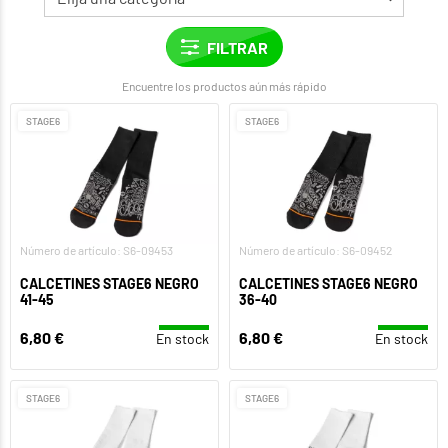
Encuentre los productos aún más rápido
STAGE6
STAGE6
Número de artículo: S6-09453
Número de artículo: S6-09452
CALCETINES STAGE6 NEGRO
CALCETINES STAGE6 NEGRO
41-45
36-40
6,80 €
6,80 €
En stock
En stock
STAGE6
STAGE6