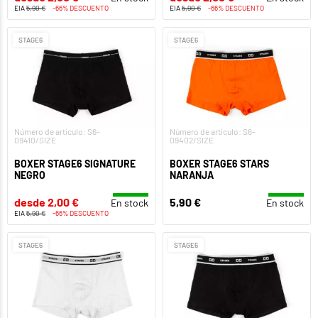
EIA
5,90 €
-66% DESCUENTO
EIA
5,90 €
-66% DESCUENTO
STAGE6
STAGE6
Número de artículo: S6-
Número de artículo: S6-
09410/SIZE
09402/SIZE
BOXER STAGE6 SIGNATURE
BOXER STAGE6 STARS
NEGRO
NARANJA
desde 2,00 €
5,90 €
En stock
En stock
EIA
5,90 €
-66% DESCUENTO
STAGE6
STAGE6