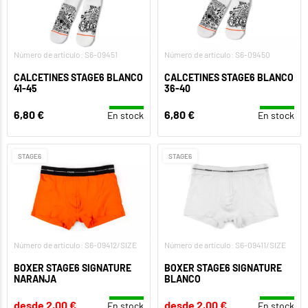
Número de artículo: S6-09451
Número de artículo: S6-09450
CALCETINES STAGE6 BLANCO
CALCETINES STAGE6 BLANCO
41-45
36-40
6,80 €
6,80 €
En stock
En stock
STAGE6
STAGE6
Número de artículo: S6-09412/SIZE
Número de artículo: S6-09411/SIZE
BOXER STAGE6 SIGNATURE
BOXER STAGE6 SIGNATURE
NARANJA
BLANCO
desde 2,00 €
desde 2,00 €
En stock
En stock