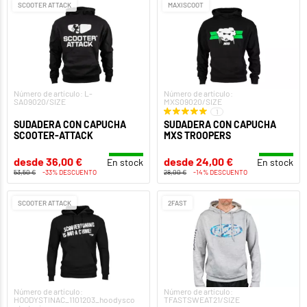
SCOOTER ATTACK
MAXISCOOT
Número de artículo: L-
Número de artículo:
SA09020/SIZE
MXS09020/SIZE
1
SUDADERA CON CAPUCHA
SUDADERA CON CAPUCHA
SCOOTER-ATTACK
MXS TROOPERS
desde 36,00 €
desde 24,00 €
En stock
En stock
53,50 €
-33% DESCUENTO
28,00 €
-14% DESCUENTO
SCOOTER ATTACK
2FAST
Número de artículo:
Número de artículo:
HOODYSTINAC_1101203_hoodysco
TFASTSWEAT21/SIZE