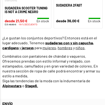
otertuning
SUDADERA 2FAST
SUDADERA SCOOTER TUNING
IS NOT A CRIME NEGRO
desde 21,50 €
desde 36,00 €
En stock
En stock
EIA
46,50 €
-54% DESCUENTO
¿Le gustan los conjuntos deportivos? Entonces está en el
lugar adecuado. Tenemos
sudaderas con y sin capucha
,
cardigans
y
jerseys
para
mujeres
,
hombres
y
niños
.
Combínalos con pantalones de chándal o vaqueros.
Ofrecemos prendas con estilo informal y relajado, con
estampados, camuflados y en gran variedad de colores. En
nuestra sección de ropa de calle podrá encontrar y armar su
estilo a medida.
Siga las tendencias de la moda con la indumentaria de
Alpinestars
o
Stage6.
ENVÍO