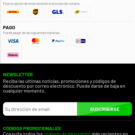
Elija la opción de envío durante el proceso de compra.
PAGO
Puede pagar de las siguientes maneras.
NEWSLETTER
Reciba las últimas noticias, promociones y códigos de
descuento por correo electrónico. Puede darse de baja en
cualquier momento.
SUSCRIBIRSE
CÓDIGOS PROMOCIONALES
Consulte todos los
códigos de descuento
más recientes en