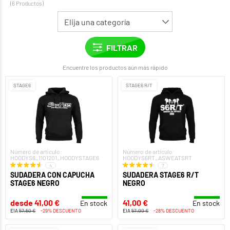
(6 Productos)
Encuentre los productos aún más rápido
STAGE6
STAGE6 R/T
Número de artículo:
Número de artículo:
HOODYS6_1101201_HOODYSTAGE6
HOODYS6RT_ASWEATSRT
4
7
SUDADERA CON CAPUCHA
SUDADERA STAGE6 R/T
STAGE6 NEGRO
NEGRO
desde 41,00 €
41,00 €
En stock
En stock
EIA
57,50 €
-29% DESCUENTO
EIA
57,00 €
-28% DESCUENTO