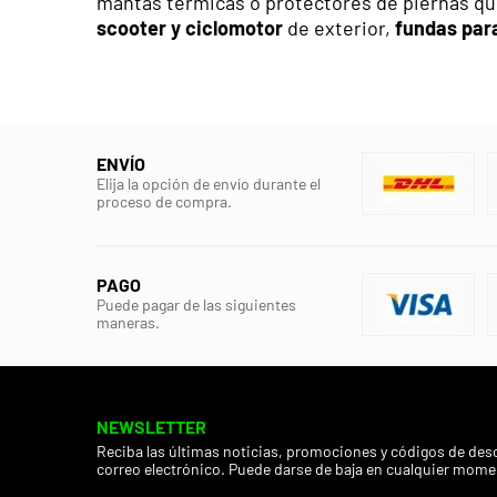
mantas térmicas o protectores de piernas que 
scooter y ciclomotor
de exterior,
fundas par
ENVÍO
Elija la opción de envío durante el
proceso de compra.
PAGO
Puede pagar de las siguientes
maneras.
NEWSLETTER
Reciba las últimas noticias, promociones y códigos de des
correo electrónico. Puede darse de baja en cualquier mome