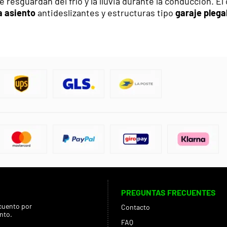
resguardan del frío y la lluvia durante la conducción. E
a asiento
antideslizantes y estructuras tipo
garaje plega
PREGUNTAS FRECUENTES
cuento por
Contacto
nto.
FAQ