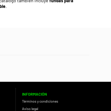
l catálogo también incluye
fundas para
ble
.
INFORMACIÓN
Términos y condiciones
Aviso legal