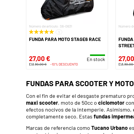
Número de artículo: S6-0631
Número de
1
FUNDA PARA MOTO STAGE6 RACE
FUNDA
STREE
27,00 €
27,00
En stock
EIA
30,00 €
-10% DESCUENTO
EIA
30,00
FUNDAS PARA SCOOTER Y MOTO
Con el fin de evitar el desgaste prematuro pr
maxi scooter
, moto de 50cc o
ciclomotor
con
efectos nocivos de la intemperie. Asimismo, e
completamente seco. Estas
fundas imperme
Marcas de referencia como
Tucano Urbano
es