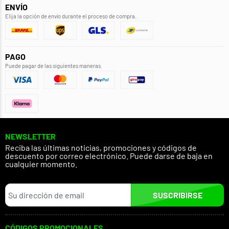
ENVÍO
Elija la opción de envío durante el proceso de compra.
PAGO
Puede pagar de las siguientes maneras.
NEWSLETTER
Reciba las últimas noticias, promociones y códigos de
descuento por correo electrónico. Puede darse de baja en
cualquier momento.
SUSCRIBIRSE
CÓDIGOS PROMOCIONALES