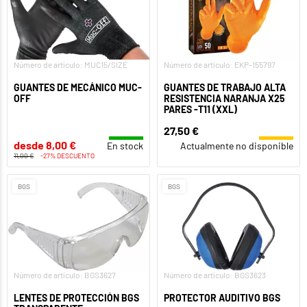
Número de artículo: MUC15/SIZE
Número de artículo: EKP-155797
GUANTES DE MECÁNICO MUC-
GUANTES DE TRABAJO ALTA
OFF
RESISTENCIA NARANJA X25
PARES -T11 (XXL)
27,50 €
desde 8,00 €
En stock
Actualmente no disponible
11,00 €
-27% DESCUENTO
BGS
BGS
Número de artículo: BGS3627
Número de artículo: BGS3623
LENTES DE PROTECCIÓN BGS
PROTECTOR AUDITIVO BGS