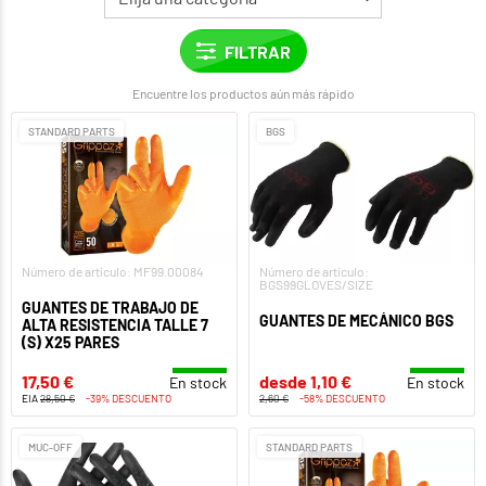
Encuentre los productos aún más rápido
STANDARD PARTS
BGS
Número de artículo: MF99.00084
Número de artículo:
BGS99GLOVES/SIZE
GUANTES DE TRABAJO DE
GUANTES DE MECÁNICO BGS
ALTA RESISTENCIA TALLE 7
(S) X25 PARES
17,50 €
desde 1,10 €
En stock
En stock
EIA
28,50 €
-39% DESCUENTO
2,60 €
-58% DESCUENTO
MUC-OFF
STANDARD PARTS