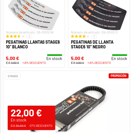
Número de artículo: S6-0510/W
Número de artículo: S6-0510/S
3
7
PEGATINAS LLANTAS STAGE6
PEGATINAS DE LLANTA
10" BLANCO
STAGE6 10" NEGRO
5,00 €
5,00 €
En stock
En stock
EIA
9,60 €
-48% DESCUENTO
EIA
9,60 €
-48% DESCUENTO
PROMOCIÓN
STAGE6
22,00 €
En stock
EIA
30,00 €
-27% DESCUENTO