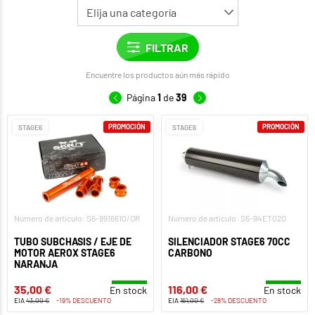
Encuentre los productos aún más rápido
Página
1
de
39
PROMOCIÓN
PROMOCIÓN
STAGE6
STAGE6
Número de artículo: S6-9916610/OR
Número de artículo: S6-94ET020
TUBO SUBCHASIS / EJE DE
SILENCIADOR STAGE6 70CC
MOTOR AEROX STAGE6
CARBONO
NARANJA
35,00 €
116,00 €
En stock
En stock
EIA
43,00 €
-19% DESCUENTO
EIA
161,00 €
-28% DESCUENTO