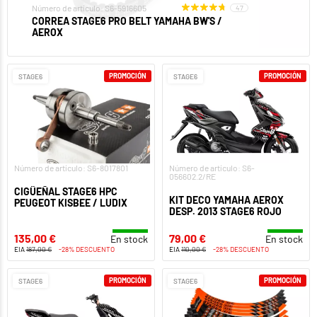
Número de artículo: S6-5916605
47
CORREA STAGE6 PRO BELT YAMAHA BW'S /
AEROX
PROMOCIÓN
PROMOCIÓN
STAGE6
STAGE6
Número de artículo: S6-8017801
Número de artículo: S6-
056602.2/RE
CIGÜEÑAL STAGE6 HPC
KIT DECO YAMAHA AEROX
PEUGEOT KISBEE / LUDIX
DESP. 2013 STAGE6 ROJO
135,00 €
79,00 €
En stock
En stock
EIA
187,00 €
-28% DESCUENTO
EIA
110,00 €
-28% DESCUENTO
PROMOCIÓN
PROMOCIÓN
STAGE6
STAGE6