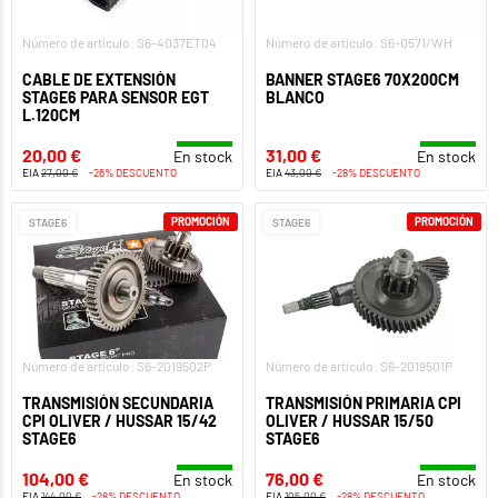
Número de artículo: S6-4037ET04
Número de artículo: S6-0571/WH
CABLE DE EXTENSIÓN
BANNER STAGE6 70X200CM
STAGE6 PARA SENSOR EGT
BLANCO
L.120CM
20,00 €
31,00 €
En stock
En stock
EIA
27,00 €
-26% DESCUENTO
EIA
43,00 €
-28% DESCUENTO
PROMOCIÓN
PROMOCIÓN
STAGE6
STAGE6
Número de artículo: S6-2019502P
Número de artículo: S6-2019501P
TRANSMISIÓN SECUNDARIA
TRANSMISIÓN PRIMARIA CPI
CPI OLIVER / HUSSAR 15/42
OLIVER / HUSSAR 15/50
STAGE6
STAGE6
104,00 €
76,00 €
En stock
En stock
EIA
144,00 €
-28% DESCUENTO
EIA
105,00 €
-28% DESCUENTO