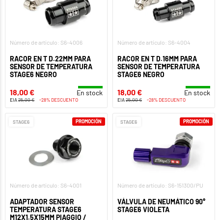
Número de artículo: S6-4006
Número de artículo: S6-4004
RACOR EN T D.22MM PARA
RACOR EN T D.16MM PARA
SENSOR DE TEMPERATURA
SENSOR DE TEMPERATURA
STAGE6 NEGRO
STAGE6 NEGRO
18,00 €
18,00 €
En stock
En stock
EIA
25,00 €
-28% DESCUENTO
EIA
25,00 €
-28% DESCUENTO
PROMOCIÓN
PROMOCIÓN
STAGE6
STAGE6
Número de artículo: S6-4001
Número de artículo: S6-151300/PU
ADAPTADOR SENSOR
VÁLVULA DE NEUMÁTICO 90°
TEMPERATURA STAGE6
STAGE6 VIOLETA
M12X1.5X15MM PIAGGIO /