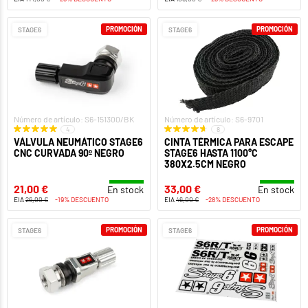
PROMOCIÓN
PROMOCIÓN
STAGE6
STAGE6
Número de artículo: S6-151300/BK
Número de artículo: S6-9701
4
8
VÁLVULA NEUMÁTICO STAGE6
CINTA TÉRMICA PARA ESCAPE
CNC CURVADA 90º NEGRO
STAGE6 HASTA 1100°C
380X2.5CM NEGRO
21,00 €
33,00 €
En stock
En stock
EIA
26,00 €
-19% DESCUENTO
EIA
46,00 €
-28% DESCUENTO
PROMOCIÓN
PROMOCIÓN
STAGE6
STAGE6