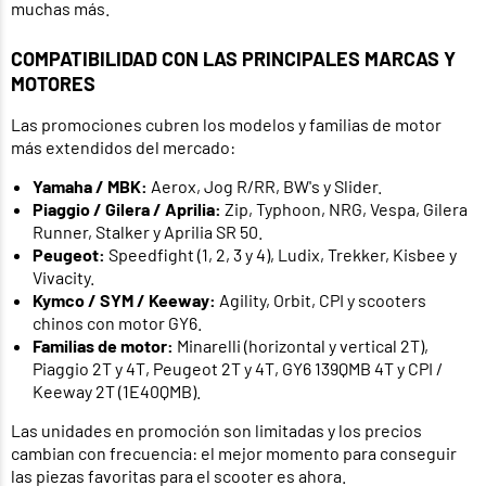
muchas más.
COMPATIBILIDAD CON LAS PRINCIPALES MARCAS Y
MOTORES
Las promociones cubren los modelos y familias de motor
más extendidos del mercado:
Yamaha / MBK:
Aerox, Jog R/RR, BW's y Slider.
Piaggio / Gilera / Aprilia:
Zip, Typhoon, NRG, Vespa, Gilera
Runner, Stalker y Aprilia SR 50.
Peugeot:
Speedfight (1, 2, 3 y 4), Ludix, Trekker, Kisbee y
Vivacity.
Kymco / SYM / Keeway:
Agility, Orbit, CPI y scooters
chinos con motor GY6.
Familias de motor:
Minarelli (horizontal y vertical 2T),
Piaggio 2T y 4T, Peugeot 2T y 4T, GY6 139QMB 4T y CPI /
Keeway 2T (1E40QMB).
Las unidades en promoción son limitadas y los precios
cambian con frecuencia: el mejor momento para conseguir
las piezas favoritas para el scooter es ahora.