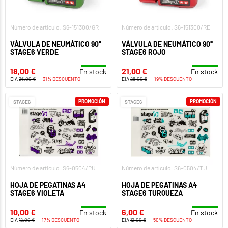
Número de artículo: S6-151300/GR
Número de artículo: S6-151300/RE
VÁLVULA DE NEUMÁTICO 90°
VÁLVULA DE NEUMÁTICO 90°
STAGE6 VERDE
STAGE6 ROJO
18,00 €
21,00 €
En stock
En stock
EIA
26,00 €
-31% DESCUENTO
EIA
26,00 €
-19% DESCUENTO
PROMOCIÓN
PROMOCIÓN
STAGE6
STAGE6
Número de artículo: S6-0504/PU
Número de artículo: S6-0504/TU
HOJA DE PEGATINAS A4
HOJA DE PEGATINAS A4
STAGE6 VIOLETA
STAGE6 TURQUEZA
10,00 €
6,00 €
En stock
En stock
EIA
12,00 €
-17% DESCUENTO
EIA
12,00 €
-50% DESCUENTO