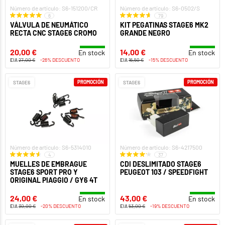
Número de artículo: S6-151200/CR
Número de artículo: S6-0502/S
6
79
VÁLVULA DE NEUMÁTICO
KIT PEGATINAS STAGE6 MK2
RECTA CNC STAGE6 CROMO
GRANDE NEGRO
20,00 €
14,00 €
En stock
En stock
EIA
27,00 €
-26% DESCUENTO
EIA
16,50 €
-15% DESCUENTO
PROMOCIÓN
PROMOCIÓN
STAGE6
STAGE6
Número de artículo: S6-5314010
Número de artículo: S6-4217500
4
37
MUELLES DE EMBRAGUE
CDI DESLIMITADO STAGE6
STAGE6 SPORT PRO Y
PEUGEOT 103 / SPEEDFIGHT
ORIGINAL PIAGGIO / GY6 4T
24,00 €
43,00 €
En stock
En stock
EIA
30,00 €
-20% DESCUENTO
EIA
53,00 €
-19% DESCUENTO