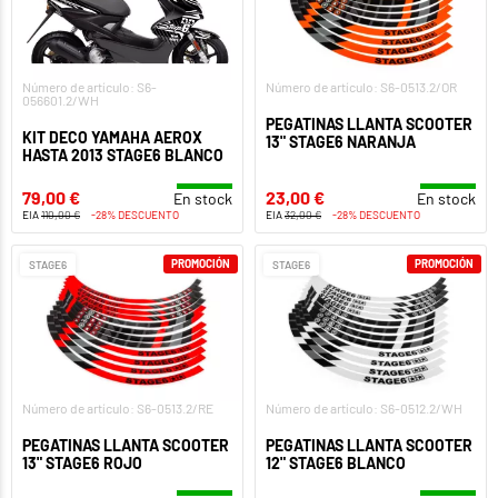
Número de artículo: S6-
Número de artículo: S6-0513.2/OR
056601.2/WH
PEGATINAS LLANTA SCOOTER
KIT DECO YAMAHA AEROX
13" STAGE6 NARANJA
HASTA 2013 STAGE6 BLANCO
79,00 €
23,00 €
En stock
En stock
EIA
110,00 €
-28% DESCUENTO
EIA
32,00 €
-28% DESCUENTO
PROMOCIÓN
PROMOCIÓN
STAGE6
STAGE6
Número de artículo: S6-0513.2/RE
Número de artículo: S6-0512.2/WH
PEGATINAS LLANTA SCOOTER
PEGATINAS LLANTA SCOOTER
13" STAGE6 ROJO
12" STAGE6 BLANCO