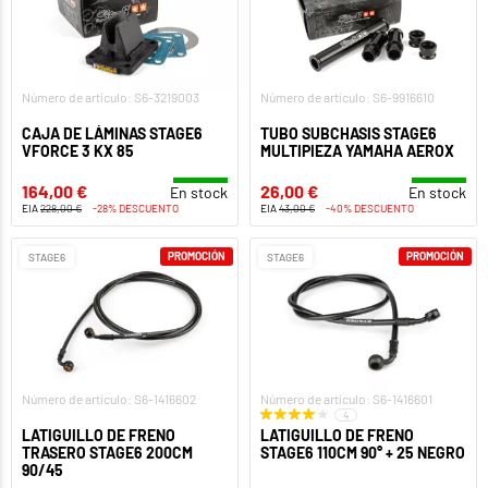
Número de artículo: S6-3219003
Número de artículo: S6-9916610
CAJA DE LÁMINAS STAGE6
TUBO SUBCHASIS STAGE6
VFORCE 3 KX 85
MULTIPIEZA YAMAHA AEROX
164,00 €
26,00 €
En stock
En stock
EIA
228,00 €
-28% DESCUENTO
EIA
43,00 €
-40% DESCUENTO
PROMOCIÓN
PROMOCIÓN
STAGE6
STAGE6
Número de artículo: S6-1416602
Número de artículo: S6-1416601
4
LATIGUILLO DE FRENO
LATIGUILLO DE FRENO
TRASERO STAGE6 200CM
STAGE6 110CM 90° + 25 NEGRO
90/45