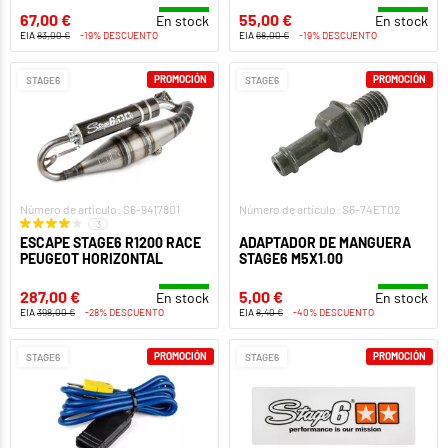
67,00 €
55,00 €
En stock
En stock
EIA
83,00 €
-19% DESCUENTO
EIA
68,00 €
-19% DESCUENTO
PROMOCIÓN
PROMOCIÓN
STAGE6
STAGE6
Número de artículo: S6-9417801
Número de artículo: S6-74ET02
3
ESCAPE STAGE6 R1200 RACE
ADAPTADOR DE MANGUERA
PEUGEOT HORIZONTAL
STAGE6 M5X1.00
287,00 €
5,00 €
En stock
En stock
EIA
398,00 €
-28% DESCUENTO
EIA
8,40 €
-40% DESCUENTO
PROMOCIÓN
PROMOCIÓN
STAGE6
STAGE6