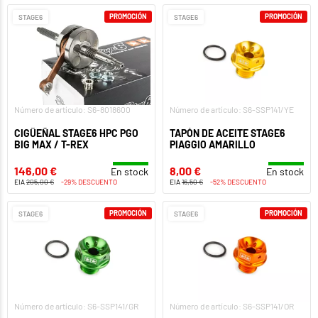
PROMOCIÓN
PROMOCIÓN
STAGE6
STAGE6
Número de artículo: S6-8018600
Número de artículo: S6-SSP141/YE
CIGÜEÑAL STAGE6 HPC PGO
TAPÓN DE ACEITE STAGE6
BIG MAX / T-REX
PIAGGIO AMARILLO
146,00 €
8,00 €
En stock
En stock
EIA
205,00 €
-29% DESCUENTO
EIA
16,50 €
-52% DESCUENTO
PROMOCIÓN
PROMOCIÓN
STAGE6
STAGE6
Número de artículo: S6-SSP141/GR
Número de artículo: S6-SSP141/OR