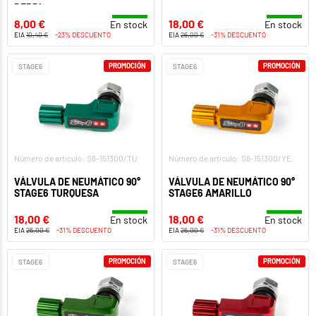
DERBI
8,00 €
18,00 €
En stock
En stock
EIA
10,40 €
-23% DESCUENTO
EIA
26,00 €
-31% DESCUENTO
PROMOCIÓN
PROMOCIÓN
STAGE6
STAGE6
Número de artículo: S6-151300/TU
Número de artículo: S6-151300/YE
VÁLVULA DE NEUMÁTICO 90°
VÁLVULA DE NEUMÁTICO 90°
STAGE6 TURQUESA
STAGE6 AMARILLO
18,00 €
18,00 €
En stock
En stock
EIA
26,00 €
-31% DESCUENTO
EIA
26,00 €
-31% DESCUENTO
PROMOCIÓN
PROMOCIÓN
STAGE6
STAGE6