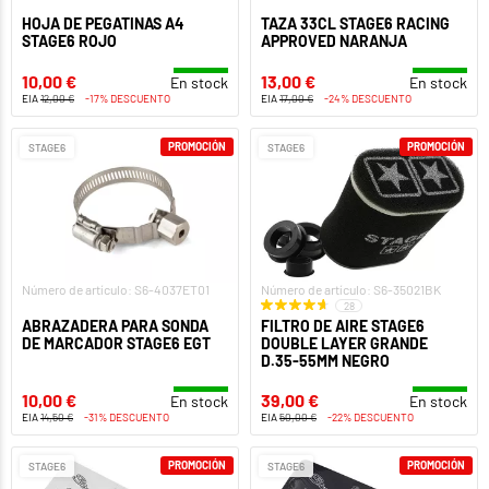
HOJA DE PEGATINAS A4
TAZA 33CL STAGE6 RACING
STAGE6 ROJO
APPROVED NARANJA
10,00 €
13,00 €
En stock
En stock
EIA
12,00 €
-17% DESCUENTO
EIA
17,00 €
-24% DESCUENTO
PROMOCIÓN
PROMOCIÓN
STAGE6
STAGE6
Número de artículo: S6-4037ET01
Número de artículo: S6-35021BK
28
ABRAZADERA PARA SONDA
FILTRO DE AIRE STAGE6
DE MARCADOR STAGE6 EGT
DOUBLE LAYER GRANDE
D.35-55MM NEGRO
10,00 €
39,00 €
En stock
En stock
EIA
14,50 €
-31% DESCUENTO
EIA
50,00 €
-22% DESCUENTO
PROMOCIÓN
PROMOCIÓN
STAGE6
STAGE6