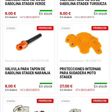
GASOLINA STAGE6 VERDE
GASOLINA STAGE6 TURQUEZA
8,00 €
8,00 €
En stock
En stock
EIA
10,50 €
-24% DESCUENTO
EIA
10,50 €
-24% DESCUENTO
PROMOCIÓN
PROMOCIÓN
STAGE6
STAGE6
Número de artículo: S6-SSP121/OR
Número de artículo: S6-096ET01
VÁLVULA PARA TAPÓN DE
PROTECCIONES INTERNAS
GASOLINA STAGE6 NARANJA
PARA SUDADERA MOTO
STAGE6
8,00 €
27,00 €
En stock
En stock
EIA
10,50 €
-24% DESCUENTO
EIA
37,00 €
-27% DESCUENTO
PROMOCIÓN
PROMOCIÓN
STAGE6
STAGE6