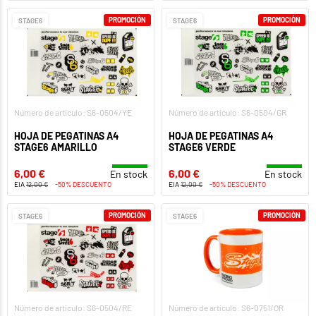
PROMOCIÓN
PROMOCIÓN
STAGE6
STAGE6
Número de artículo: S6-0504/YE
Número de artículo: S6-0504/GR
HOJA DE PEGATINAS A4
HOJA DE PEGATINAS A4
STAGE6 AMARILLO
STAGE6 VERDE
6,00 €
6,00 €
En stock
En stock
EIA
12,00 €
-50% DESCUENTO
EIA
12,00 €
-50% DESCUENTO
PROMOCIÓN
PROMOCIÓN
STAGE6
STAGE6
Número de artículo: S6-0504/RE
Número de artículo: S6-0751/OR