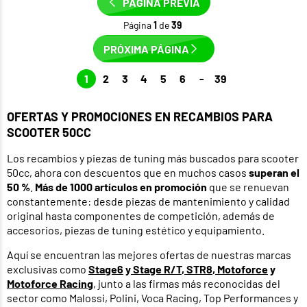
PÁGINA PREVIA
Página
1
de
39
PRÓXIMA PÁGINA
1
2
3
4
5
6
-
39
OFERTAS Y PROMOCIONES EN RECAMBIOS PARA
SCOOTER 50CC
Los recambios y piezas de tuning más buscados para scooter
50cc, ahora con descuentos que en muchos casos
superan el
50 %
.
Más de 1000 artículos en promoción
que se renuevan
constantemente: desde piezas de mantenimiento y calidad
original hasta componentes de competición, además de
accesorios, piezas de tuning estético y equipamiento.
Aquí se encuentran las mejores ofertas de nuestras marcas
exclusivas como
Stage6
y
Stage R/T
,
STR8
,
Motoforce
y
Motoforce Racing
, junto a las firmas más reconocidas del
sector como Malossi, Polini, Voca Racing, Top Performances y