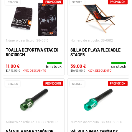
PROMOCIÓN
PROMOCIÓN
STAGE6
STAGE6
Número de artículo: S6-0613
Número de artículo: S6-0612
TOALLA DEPORTIVA STAGE6
SILLA DE PLAYA PLEGABLE
50X100CM
STAGE6
11,00 €
39,00 €
En stock
En stock
EIA
13,00 €
-15% DESCUENTO
EIA
55,00 €
-29% DESCUENTO
PROMOCIÓN
PROMOCIÓN
STAGE6
STAGE6
Número de artículo: S6-SSP121/GR
Número de artículo: S6-SSP121/TU
VÁLVULA PARA TAPÓN DE
VÁLVULA PARA TAPÓN DE