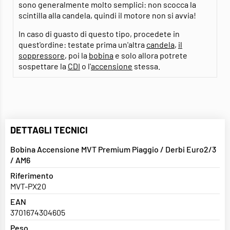
sono generalmente molto semplici: non scocca la
scintilla alla candela, quindi il motore non si avvia!
In caso di guasto di questo tipo, procedete in
quest'ordine: testate prima un'altra
candela
,
il
soppressore
, poi la
bobina
e solo allora potrete
sospettare la
CDI
o l'
accensione
stessa.
DETTAGLI TECNICI
Bobina Accensione MVT Premium Piaggio / Derbi Euro2/3
/ AM6
Riferimento
MVT-PX20
EAN
3701674304605
Peso