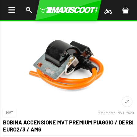
I AL
ENUTO
MVT
Riferimento:
MVT-PX20
BOBINA ACCENSIONE MVT PREMIUM PIAGGIO / DERBI
EURO2/3 / AM6