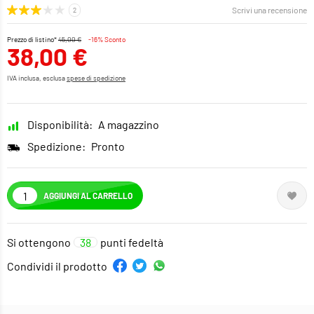
Scrivi una recensione
Prezzo di listino*
45,00 €
-16% Sconto
38,00 €
IVA inclusa, esclusa
spese di spedizione
Disponibilità:
A magazzino
Spedizione:
Pronto
AGGIUNGI AL CARRELLO
Si ottengono
38
punti fedeltà
Condividi il prodotto