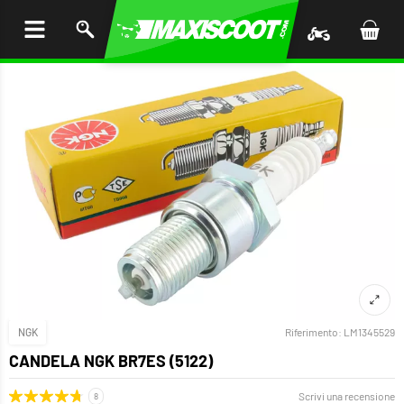
I AL
ENUTO
NGK
Riferimento:
LM1345529
CANDELA NGK BR7ES (5122)
Scrivi una recensione