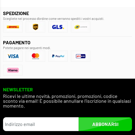
SPEDIZIONE
Scegliete nel processo d'ordine come verranno spediti i vostri acquisti.
PAGAMENTO
Potete pagare nei seguenti modi.
NEWSLETTER
Ricevi le ultime novità, promozioni, promozioni, codice
sconto via email! È possibile annullare l'iscrizione in qualsiasi
momento.
ABBONARSI