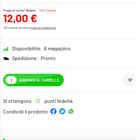
Prezzo di listino*
15,00 €
-20% Sconto
12,00 €
IVA inclusa, esclusa
spese di spedizione
Disponibilità:
A magazzino
Spedizione:
Pronto
AGGIUNGI AL CARRELLO
Si ottengono
12
punti fedeltà
Condividi il prodotto