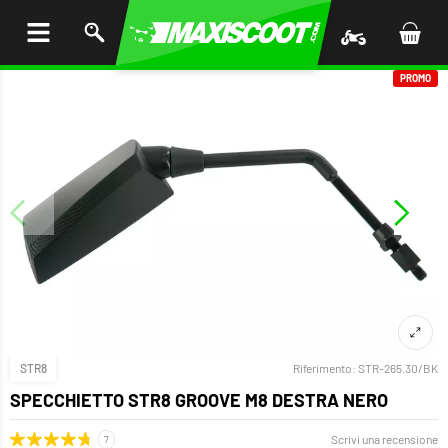
I AL
ENUTO
PROMO
STR8
Riferimento:
STR-265.30/BK
SPECCHIETTO STR8 GROOVE M8 DESTRA NERO
Scrivi una recensione