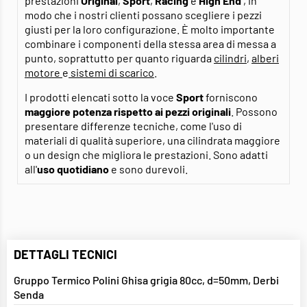
prestazioni
Original
,
Sport
,
Racing
e
High End
, in
modo che i nostri clienti possano scegliere i pezzi
giusti per la loro configurazione. È molto importante
combinare i componenti della stessa area di messa a
punto, soprattutto per quanto riguarda
cilindri
,
alberi
motore
e
sistemi di scarico
.
I prodotti elencati sotto la voce
Sport
forniscono
maggiore potenza rispetto ai pezzi originali
. Possono
presentare differenze tecniche, come l'uso di
materiali di qualità superiore, una cilindrata maggiore
o un design che migliora le prestazioni. Sono adatti
all'
uso quotidiano
e sono durevoli.
DETTAGLI TECNICI
Gruppo Termico Polini Ghisa grigia 80cc, d=50mm, Derbi
Senda