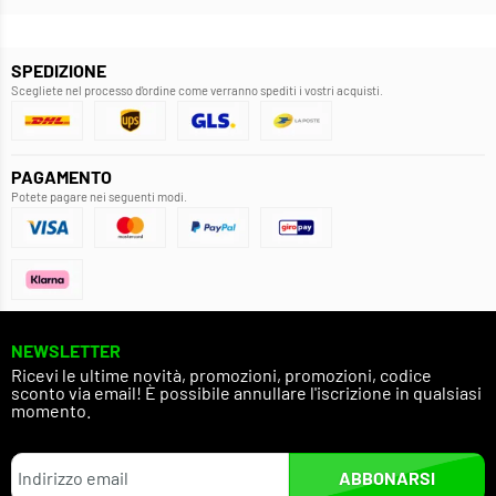
SPEDIZIONE
Scegliete nel processo d'ordine come verranno spediti i vostri acquisti.
PAGAMENTO
Potete pagare nei seguenti modi.
NEWSLETTER
Ricevi le ultime novità, promozioni, promozioni, codice
sconto via email! È possibile annullare l'iscrizione in qualsiasi
momento.
ABBONARSI