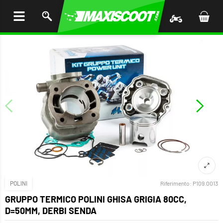
I AL
ENUTO
POLINI
Riferimento:
P109.0013
GRUPPO TERMICO POLINI GHISA GRIGIA 80CC,
D=50MM, DERBI SENDA