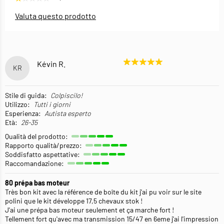
Valuta questo prodotto
Kévin R.
KR
Stile di guida:
Colpiscilo!
Utilizzo:
Tutti i giorni
Esperienza:
Autista esperto
Età:
26-35
Qualità del prodotto:
Rapporto qualità/prezzo:
Soddisfatto aspettative:
Raccomandazione:
80 prépa bas moteur
Très bon kit avec la référence de boîte du kit j'ai pu voir sur le site
polini que le kit développe 17,5 chevaux stok !
J'ai une prépa bas moteur seulement et ça marche fort !
Tellement fort qu'avec ma transmission 15/47 en 6eme j'ai l'impression