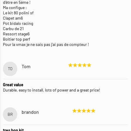
d'être en 5ème !
Ma configue :
Le kit 80 polini sf
Clapet am6
Pot bidalo racing
Carbu de 21
Ressort stage6
Boîtier top perf
Pour la vmax je ne sais pas j'ai pas de compteur !
Tom
TO
Great value
Durable, easy to install, lots of power and a great price!
brandon
BR
tres bon kit