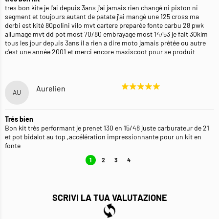
tres bon kite je l'ai depuis 3ans j'ai jamais rien changé ni piston ni
segment et toujours autant de patate j'ai mangé une 125 cross ma
derbi est kité 80polini vilo mvt cartere preparée fonte carbu 28 pwk
allumage mvt dd pot most 70/80 embrayage most 14/53 je fait 30klm
tous les jour depuis 3ans il a rien a dire moto jamais prétée ou autre
c'est une année 2001 et merci encore maxiscoot pour se produit
Aurelien
AU
Trés bien
Bon kit très performant je prenet 130 en 15/48 juste carburateur de 21
et pot bidalot au top ,accélération impressionnante pour un kit en
fonte
1
2
3
4
SCRIVI LA TUA VALUTAZIONE