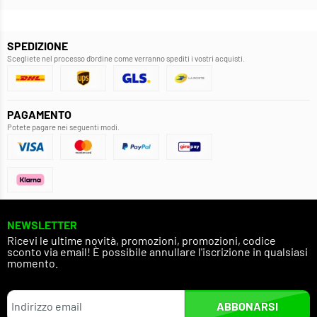
SPEDIZIONE
Scegliete nel processo d'ordine come verranno spediti i vostri acquisti.
PAGAMENTO
Potete pagare nei seguenti modi.
NEWSLETTER
Ricevi le ultime novità, promozioni, promozioni, codice
sconto via email! È possibile annullare l'iscrizione in qualsiasi
momento.
ABBONARSI