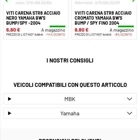
Riferimento: STR-555.02/BK
Riferimento: STR-555.02/CR
VITI CARENA STR8 ACCIAIO
VVITI CARENA STR8 ACCIAIO
NERO YAMAHA BW'S
CROMATO YAMAHA BW'S
BUMP/SPY -2004
BUMP / SPY FINO 2004
6,80 €
8,80 €
A magazzino
A magazzino
PREZZO DI LISTINO*
7,90 €
-14% SCONTO
PREZZO DI LISTINO*
9,40 €
-6% SCONTO
I NOSTRI CONSIGLI
VEICOLI COMPATIBILI CON QUESTO ARTICOLO
MBK
Yamaha