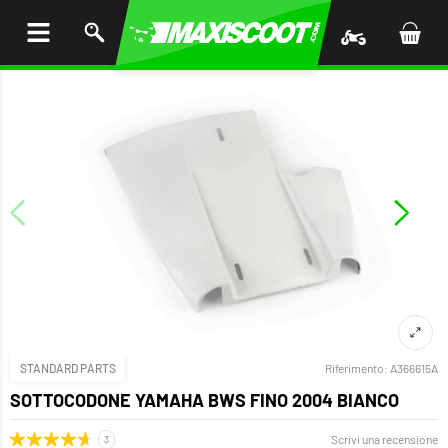
I AL
ENUTO
STANDARD PARTS
Riferimento:
A366615A
SOTTOCODONE YAMAHA BWS FINO 2004 BIANCO
Scrivi una recensione