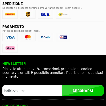
SPEDIZIONE
Scegliete nel processo d'ordine come verranno spediti i vostri acquisti.
PAGAMENTO
Potete pagare nei seguenti modi.
NEWSLETTER
Ricevi le ultime novità, promozioni, promozioni, codice
sconto via email! È possibile annullare l'iscrizione in qualsiasi
momento.
ABBONARSI
CODICE BUONO