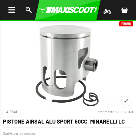
I AL
ENUTO
PROMO
AIRSAL
Riferimento:
C06071140
PISTONE AIRSAL ALU SPORT 50CC, MINARELLI LC
Scrivi una recensione