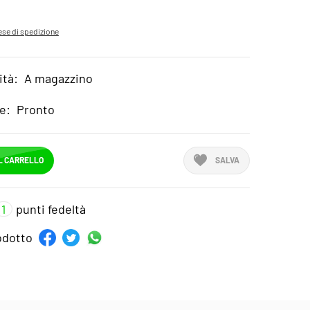
se di spedizione
ità:
A magazzino
e:
Pronto
L CARRELLO
SALVA
1
punti fedeltà
rodotto