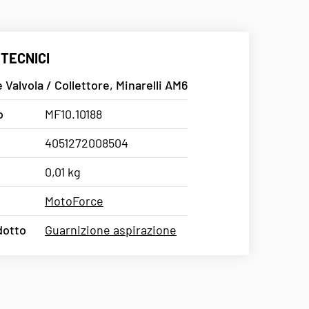
 TECNICI
 Valvola / Collettore, Minarelli AM6
o
MF10.10188
4051272008504
0,01 kg
MotoForce
dotto
Guarnizione aspirazione