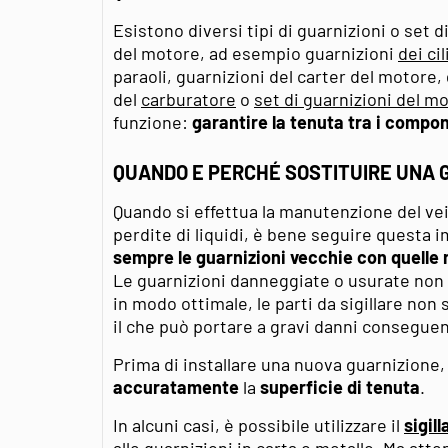
Esistono diversi tipi di guarnizioni o set 
del motore, ad esempio guarnizioni
dei cil
paraoli, guarnizioni del carter del motore,
del
carburatore
o
set di guarnizioni del m
funzione:
garantire la tenuta tra i compo
QUANDO E PERCHÉ SOSTITUIRE UNA 
Quando si effettua la manutenzione del vei
perdite di liquidi, è bene seguire questa 
sempre le guarnizioni vecchie con quelle 
Le guarnizioni danneggiate o usurate non p
in modo ottimale, le parti da sigillare non
il che può portare a gravi danni conseguen
Prima di installare una nuova guarnizione
accuratamente
la
superficie di tenuta
.
In alcuni casi, è possibile utilizzare il
sigil
alle guarnizioni in carta o metallo. Ma atte