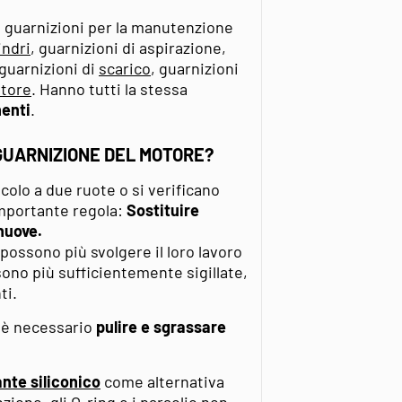
di guarnizioni per la manutenzione
indri
, guarnizioni di aspirazione,
 guarnizioni di
scarico
, guarnizioni
otore
. Hanno tutti la stessa
nenti
.
GUARNIZIONE DEL MOTORE?
colo a due ruote o si verificano
importante regola:
Sostituire
nuove.
ossono più svolgere il loro lavoro
 sono più sufficientemente sigillate,
ti.
, è necessario
pulire e sgrassare
lante siliconico
come alternativa
nzione, gli O-ring e i paraolio non