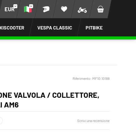
EUR
XISCOOTER
VESPA CLASSIC
PITBIKE
Riferimento:
MF10.10188
ONE VALVOLA / COLLETTORE,
I AM6
Scrivi una recensione