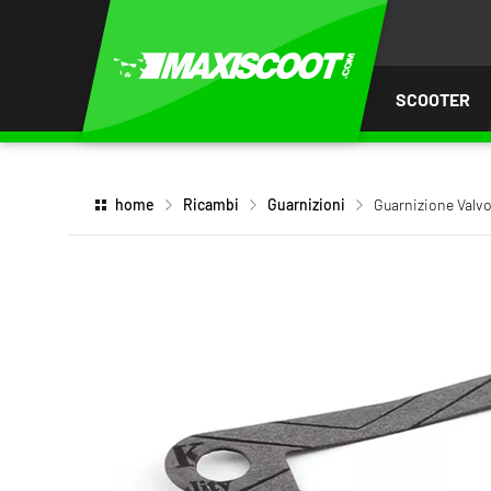
I AL
ENUTO
SCOOTER
home
Ricambi
Guarnizioni
Guarnizione Valvol