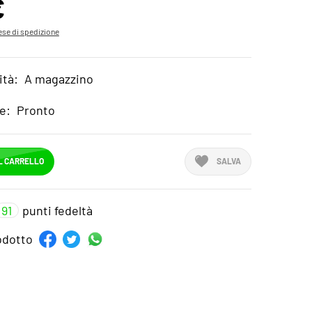
€
se di spedizione
ità:
A magazzino
e:
Pronto
L CARRELLO
SALVA
91
punti fedeltà
rodotto