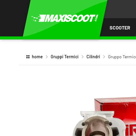
I AL
ENUTO
SCOOTER
home
Gruppi Termici
Cilindri
Gruppo Termico