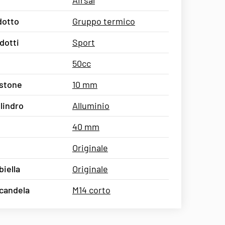
Airsal
dotto
Gruppo termico
dotti
Sport
50cc
istone
10 mm
ilindro
Alluminio
40 mm
Originale
iella
Originale
 candela
M14 corto