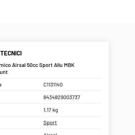
 TECNICI
ico Airsal 50cc Sport Allu MBK
unt
o
C1131140
8434829003737
1,17 kg
Sport