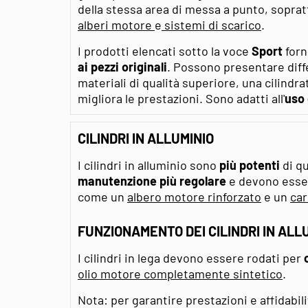
della stessa area di messa a punto, sopra
alberi motore
e
sistemi di scarico
.
I prodotti elencati sotto la voce
Sport
for
ai pezzi originali
. Possono presentare diff
materiali di qualità superiore, una cilind
migliora le prestazioni. Sono adatti all'
uso
CILINDRI IN ALLUMINIO
I cilindri in alluminio sono
più potenti
di q
manutenzione più regolare
e devono esser
come un
albero motore rinforzato
e un
car
FUNZIONAMENTO DEI CILINDRI IN ALL
I cilindri in lega devono essere rodati per
olio motore completamente sintetico
.
Nota: per garantire prestazioni e affidabili