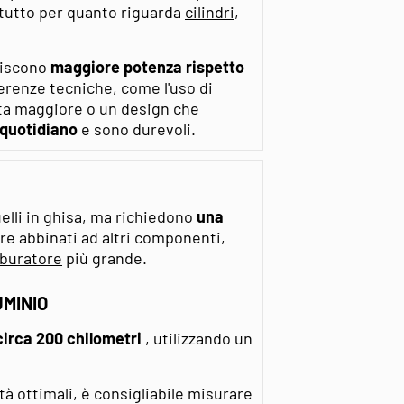
ttutto per quanto riguarda
cilindri
,
niscono
maggiore potenza rispetto
erenze tecniche, come l'uso di
rata maggiore o un design che
 quotidiano
e sono durevoli.
uelli in ghisa, ma richiedono
una
e abbinati ad altri componenti,
buratore
più grande.
UMINIO
circa 200 chilometri
, utilizzando un
tà ottimali, è consigliabile misurare