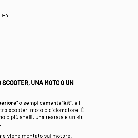
 1-3
NO SCOOTER, UNA MOTO O UN
periore
" o semplicemente
"kit
", è il
tro scooter, moto o ciclomotore. È
 o più anelli, una testata e un kit
.
come viene montato sul motore.