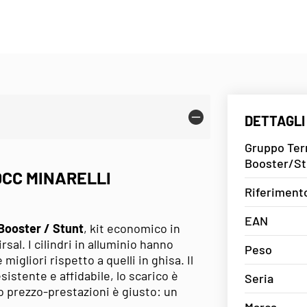
DETTAGLI
Gruppo Term
Booster/St
0CC MINARELLI
Riferiment
EAN
 Booster / Stunt
, kit economico in
sal. I cilindri in alluminio hanno
Peso
igliori rispetto a quelli in ghisa. Il
sistente e affidabile, lo scarico è
Seria
o prezzo-prestazioni è giusto: un