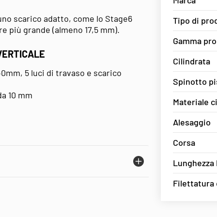
Marca
 uno scarico adatto, come lo Stage6
Tipo di pro
ore più grande (almeno 17,5 mm).
Gamma pro
VERTICALE
Cilindrata
40mm, 5 luci di travaso e scarico
Spinotto p
 da 10 mm
Materiale c
Alesaggio
Corsa
Lunghezza b
Filettatura