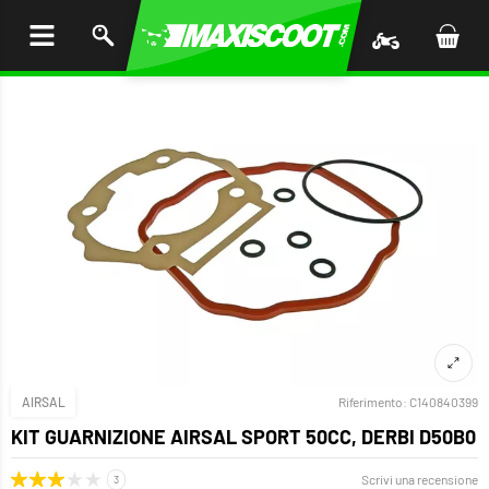
I AL
ENUTO
AIRSAL
Riferimento:
C140840399
KIT GUARNIZIONE AIRSAL SPORT 50CC, DERBI D50B0
Scrivi una recensione