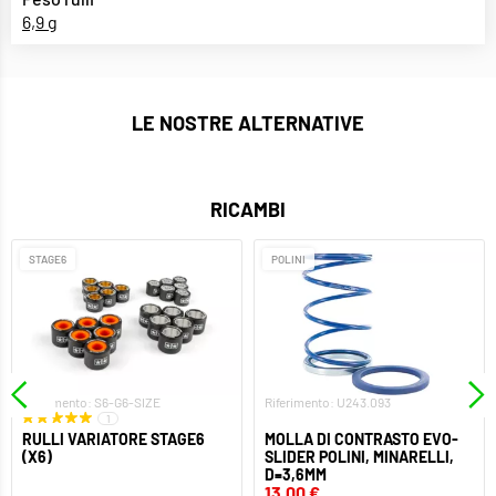
6,9 g
LE NOSTRE ALTERNATIVE
RICAMBI
STAGE6
POLINI
Riferimento: S6-G6-SIZE
Riferimento: U243.093
1
RULLI VARIATORE STAGE6
MOLLA DI CONTRASTO EVO-
(X6)
SLIDER POLINI, MINARELLI,
D=3,6MM
13,00 €