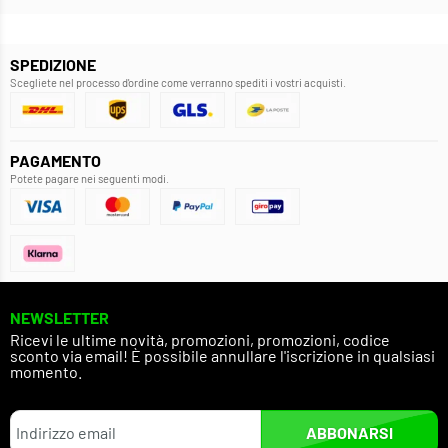
SPEDIZIONE
Scegliete nel processo d'ordine come verranno spediti i vostri acquisti.
PAGAMENTO
Potete pagare nei seguenti modi.
NEWSLETTER
Ricevi le ultime novità, promozioni, promozioni, codice
sconto via email! È possibile annullare l'iscrizione in qualsiasi
momento.
ABBONARSI