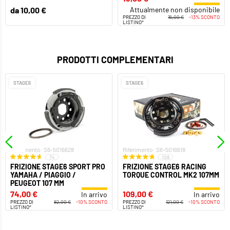
da 10,00 €
Attualmente non disponibile
PREZZO DI
15,00 €
-13% SCONTO
LISTINO*
PRODOTTI COMPLEMENTARI
STAGE6
STAGE6
Riferimento: S6-5016628
Riferimento: S6-5016618
74
108
FRIZIONE STAGE6 SPORT PRO
FRIZIONE STAGE6 RACING
YAMAHA / PIAGGIO /
TORQUE CONTROL MK2 107MM
PEUGEOT 107 MM
74,00 €
109,00 €
In arrivo
In arrivo
PREZZO DI
82,00 €
-10% SCONTO
PREZZO DI
121,00 €
-10% SCONTO
LISTINO*
LISTINO*