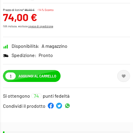
Prezzo di listino*
86,00 €
-14% Sconto
74,00 €
IVA inclusa, esclusa
spese di spedizione
Disponibilità:
A magazzino
Spedizione:
Pronto
AGGIUNGI AL CARRELLO
Si ottengono
74
punti fedeltà
Condividi il prodotto