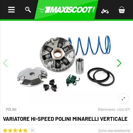
I AL
ENUTO
POLINI
Riferimento:
U241.671
VARIATORE HI-SPEED POLINI MINARELLI VERTICALE
Scrivi una recensione