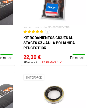
Número de artículo: S6-80332C3/TN9
1
KIT RODAMIENTOS CIGÜEÑAL
STAGE6 C3 JAULA POLIAMIDA
PEUGEOT 103
22,00 €
n stock
En stock
EIA
24,00 €
-8% DESCUENTO
MOTOFORCE