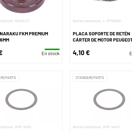
 artículo: NK103.47
Número de artículo: L-SP163932
 NARAKU FKM PREMIUM
PLACA SOPORTE DE RETÉN
X6MM
CÁRTER DE MOTOR PEUGEOT
€
4,10 €
En stock
E
RD PARTS
STANDARD PARTS
 artículo: MOF-41513
Número de artículo: MOF-41457