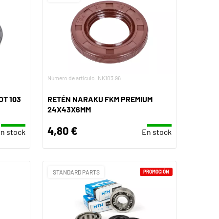
Número de artículo: NK103.96
OT 103
RETÉN NARAKU FKM PREMIUM
24X43X6MM
4,80 €
n stock
En stock
STANDARD PARTS
PROMOCIÓN