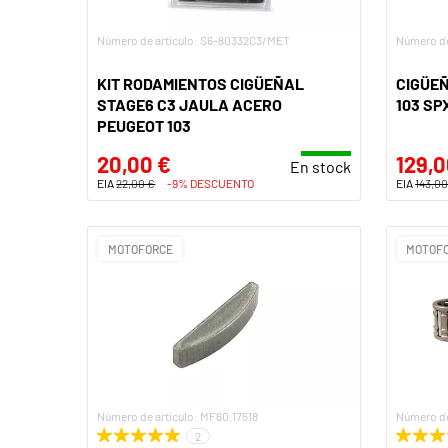
Número de artículo: S6-80332C3/MET
Número de
KIT RODAMIENTOS CIGÜEÑAL
CIGÜE
STAGE6 C3 JAULA ACERO
103 SP
PEUGEOT 103
20,00 €
129,0
En stock
EIA
22,00 €
-9% DESCUENTO
EIA
143,00
MOTOFORCE
MOTOF
Número de artículo: MF60.17518
Número d
2