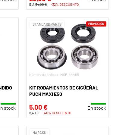
EIA
34,00 €
-32% DESCUENTO
STANDARD PARTS
PROMOCIÓN
Número de artículo: MOF-44405
NDIDO
KIT RODAMIENTOS DE CIGÜEÑAL
PUCH MAXI E50
5,00 €
n stock
En stock
8,40 €
-40% DESCUENTO
NARAKU