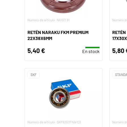
Número de artículo: NK103.91
Número de
RETÉN NARAKU FKM PREMIUM
RETÉN
22X38X6MM
17X30
5,40 €
5,80 
En stock
SKF
STANDA
Número de artículo: SKF6203TN9/C3
Número de