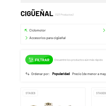
CIGÜEÑAL
(127 Productos)
Ciclomotor
Accesorios para cigüeñal
Encuentre los productos aún más rápido
Ordenar por:
Popularidad
Precio (de menor a may
STAGE6
STAGE6