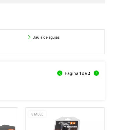
Jaula de agujas
Página
1
de
3
STAGE6