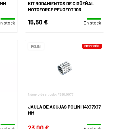
0MM
KIT RODAMIENTOS DE CIGÜEÑAL
MOTOFORCE PEUGEOT 103
15,50 €
n stock
En stock
POLINI
PROMOCIÓN
Número de artículo: P280.0077
JAULA DE AGUJAS POLINI 14X17X17
MM
23,00 €
n stock
En stock