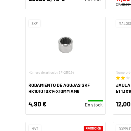
EIA
22,00
SKF
MALOSS
Número de artículo: SP-215224
Número de
RODAMIENTO DE AGUJAS SKF
JAULA
HK1010 10X14X10MM AM6
51 13X
4,90 €
12,00
En stock
MVT
PROMOCIÓN
DOPPL