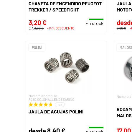
CHAVETA DE ENCENDIDO PEUGEOT
JAULA
TREKKER / SPEEDFIGHT
MOTOF
3,20 €
desde
En stock
EIA
3,70 €
-14% DESCUENTO
6,60 €
-
POLINI
MALOSS
Número de artículo:
Número de
P280.00_SMALLENDBEARING
128
RODAMI
JAULA DE AGUJAS POLINI
MALOSS
desde 8,40 €
17,00
En stock