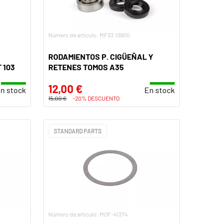
Número de artículo: MF33.13900
RODAMIENTOS P. CIGÜEÑAL Y
 103
RETENES TOMOS A35
12,00 €
n stock
En stock
15,00 €
-20% DESCUENTO
STANDARD PARTS
Número de artículo: MOF-41374