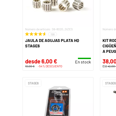
Número de artículo: S6-8020_SIZES
Número de
198
JAULA DE AGUJAS PLATA HQ
KIT RO
STAGE6
CIGÜEÑ
A PEUG
desde 6,00 €
38,00
En stock
13,00 €
-54% DESCUENTO
EIA
42,00
STAGE6
STAGE6