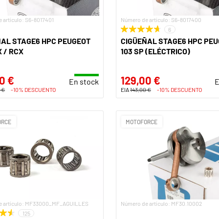
 artículo: S6-8017401
Número de artículo: S6-8017400
6
ÑAL STAGE6 HPC PEUGEOT
CIGÜEÑAL STAGE6 HPC PE
X / RCX
103 SP (ELÉCTRICO)
0 €
129,00 €
En stock
E
 €
-10% DESCUENTO
EIA
143,00 €
-10% DESCUENTO
ORCE
MOTOFORCE
e artículo: MF33000_MF_AGUILLES
Número de artículo: MF30.10002
125