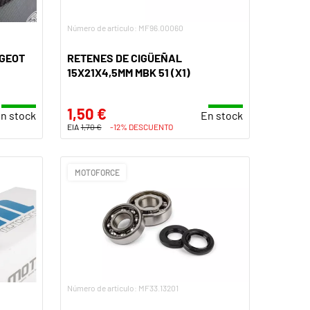
Número de artículo: MF96.00060
UGEOT
RETENES DE CIGÜEÑAL
15X21X4,5MM MBK 51 (X1)
1,50 €
n stock
En stock
EIA
1,70 €
-12% DESCUENTO
MOTOFORCE
Número de artículo: MF33.13201