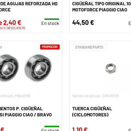
 DE AGUJAS REFORZADA HQ
CIGÜEÑAL TIPO ORIGINAL 1
ORCE
MOTOFORCE PIAGGIO CIAO
 2,40 €
44,50 €
En stock
E
64% DESCUENTO
I
PROMOCIÓN
STANDARD PARTS
 artículo: M664678E
Número de artículo: CGN487178
ENTOS P. CIGÜEÑAL
TUERCA CIGÜEÑAL
I PIAGGIO CIAO / BRAVO
(CICLOMOTORES)
 €
1,10 €
En stock
E