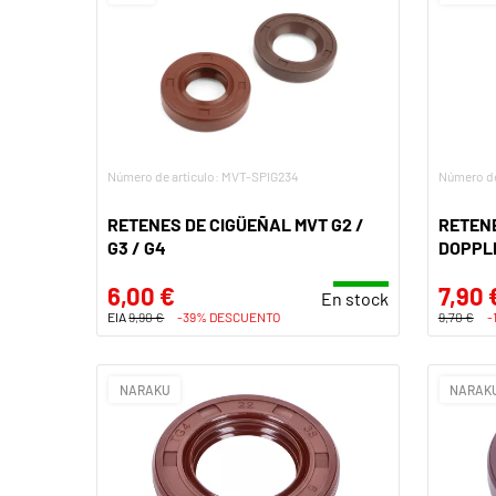
Número de artículo: MVT-SPIG234
Número de
RETENES DE CIGÜEÑAL MVT G2 /
RETENE
G3 / G4
DOPPL
6,00 €
7,90 
En stock
EIA
9,90 €
-39% DESCUENTO
9,70 €
-
NARAKU
NARAK