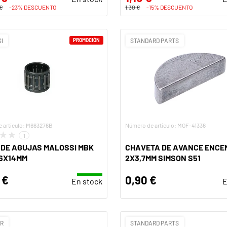
 €
-23% DESCUENTO
1,30 €
-15% DESCUENTO
I
PROMOCIÓN
STANDARD PARTS
 artículo: M663276B
Número de artículo: MOF-41336
1
 DE AGUJAS MALOSSI MBK
CHAVETA DE AVANCE ENCE
16X14MM
2X3,7MM SIMSON S51
 €
0,90 €
En stock
E
ER
STANDARD PARTS