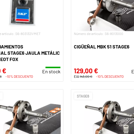
 artículo: S6-8031321/MET
Número de artículo: S6-8013000
DAMIENTOS
CIGÜEÑAL MBK 51 STAGE6
AL STAGE6 JAULA METÁLIC
EOT FOX
 €
129,00 €
En stock
E
 €
-10% DESCUENTO
EIA
143,00 €
-10% DESCUENTO
STAGE6