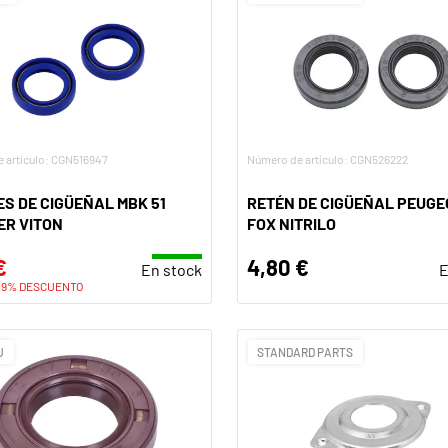
 artículo: CGN516947
Número de artículo: CGN526222
S DE CIGÜEÑAL MBK 51
RETÉN DE CIGÜEÑAL PEUGE
ER VITON
FOX NITRILO
€
4,80 €
En stock
E
19% DESCUENTO
U
STANDARD PARTS