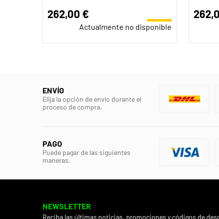
262,00 €
262,
Actualmente no disponible
ENVÍO
Elija la opción de envío durante el
proceso de compra.
PAGO
Puede pagar de las siguientes
maneras.
NEWSLETTER
Reciba las últimas noticias, promociones y códigos de des