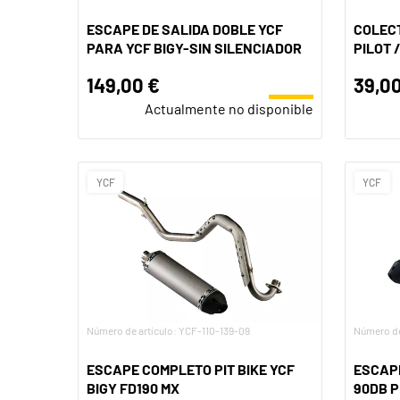
ESCAPE DE SALIDA DOBLE YCF
COLEC
PARA YCF BIGY-SIN SILENCIADOR
PILOT 
149,00 €
39,00
Actualmente no disponible
YCF
YCF
Número de artículo: YCF-110-139-09
Número de
ESCAPE COMPLETO PIT BIKE YCF
ESCAP
BIGY FD190 MX
90DB P