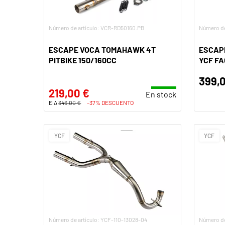
Número de artículo: VCR-RD50160.PB
Número de
ESCAPE VOCA TOMAHAWK 4T
ESCAP
PITBIKE 150/160CC
YCF F
399,
219,00 €
En stock
EIA
346,00 €
-37% DESCUENTO
YCF
YCF
Número de artículo: YCF-110-13028-04
Número de