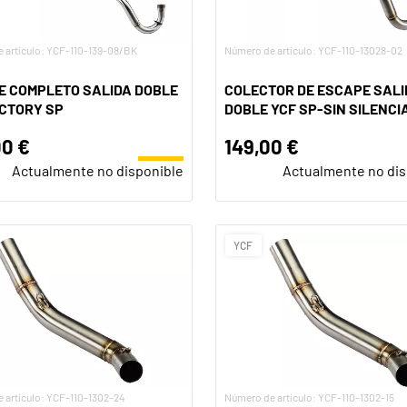
 artículo: YCF-110-139-08/BK
Número de artículo: YCF-110-13028-02
E COMPLETO SALIDA DOBLE
COLECTOR DE ESCAPE SALI
ACTORY SP
DOBLE YCF SP-SIN SILENCI
00 €
149,00 €
Actualmente no disponible
Actualmente no dis
YCF
 artículo: YCF-110-1302-24
Número de artículo: YCF-110-1302-15