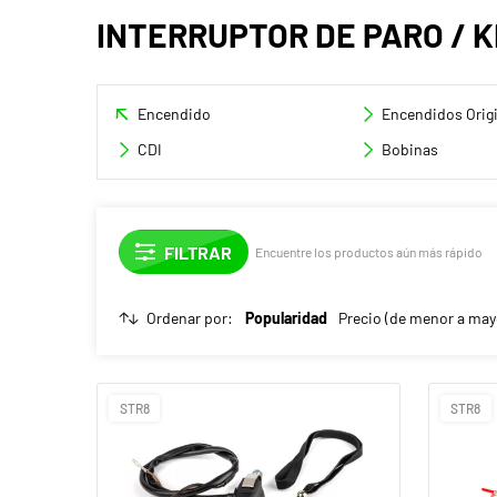
INTERRUPTOR DE PARO / K
Encendido
Encendidos Origi
CDI
Bobinas
Encuentre los productos aún más rápido
Ordenar por:
Popularidad
Precio (de menor a may
STR8
STR8