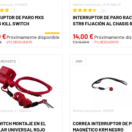
 artículo: MXS905
Número de artículo: STR-596.23
7
29
RUPTOR DE PARO MXS
INTERRUPTOR DE PARO RAC
 KILL SWITCH
STR8 FIJACIÓN AL CHASIS 
 €
14,00 €
Próximamente disponible
Próximamente dis
 €
-21% DESCUENTO
EIA
15,00 €
-7% DESCUENTO
RD PARTS
KRM
 artículo: L-SA92144
Número de artículo: KR533F
WITCH MONTAJE EN EL
CORREA INTERRUPTOR DE 
LAR UNIVERSAL ROJO
MAGNÉTICO KRM NEGRO