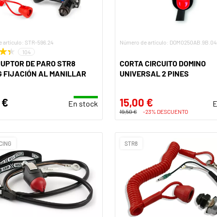
 artículo: STR-596.24
Número de artículo: DOM0250AB.9B.04
104
UPTOR DE PARO STR8
CORTA CIRCUITO DOMINO
 FIJACIÓN AL MANILLAR
UNIVERSAL 2 PINES
 €
15,00 €
En stock
E
19,50 €
-23% DESCUENTO
CING
STR8