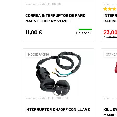
Número de artículo: KR568F
Número de
CORREA INTERRUPTOR DE PARO
INTER
MAGNÉTICO KRM VERDE
RACING
11,00 €
23,00
En stock
EIA
29,00
MOOSE RACING
STANDA
Número de artículo: MR21060154
Número de
INTERRUPTOR ON/OFF CON LLAVE
KILL S
MANIL