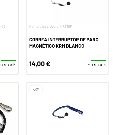
-01
Número de artículo: KR536F
CORREA INTERRUPTOR DE PARO
MAGNÉTICO KRM BLANCO
14,00 €
n stock
En stock
KRM