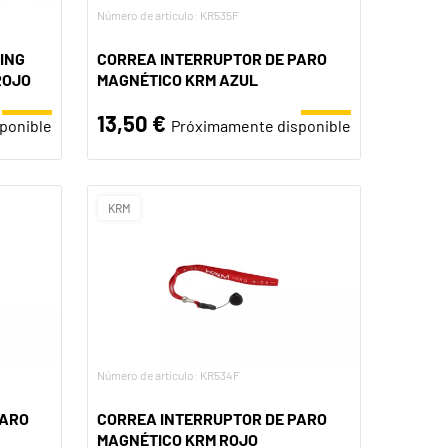
Número de artículo: KR535F
ING
CORREA INTERRUPTOR DE PARO
ROJO
MAGNÉTICO KRM AZUL
13,50 €
ponible
Próximamente disponible
KRM
Número de artículo: KR534F
PARO
CORREA INTERRUPTOR DE PARO
MAGNÉTICO KRM ROJO