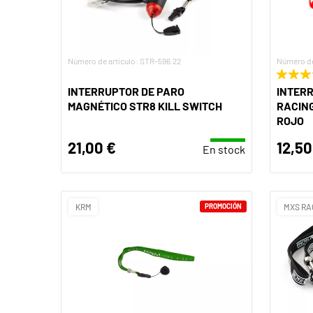
Número de artículo: STR-596.22
Número de
INTERRUPTOR DE PARO
INTERR
MAGNÉTICO STR8 KILL SWITCH
RACING
ROJO
21,00 €
12,50
En stock
KRM
PROMOCIÓN
MXS RA