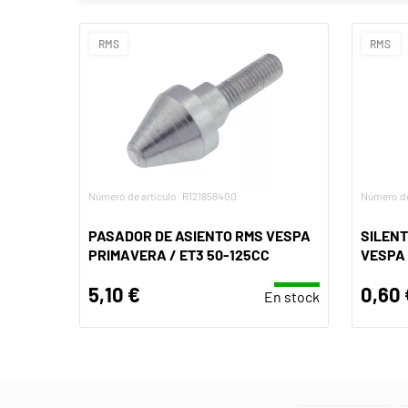
RMS
RMS
Número de artículo: R121858400
Número de
PASADOR DE ASIENTO RMS VESPA
SILENT
PRIMAVERA / ET3 50-125CC
VESPA
5,10 €
0,60 
En stock