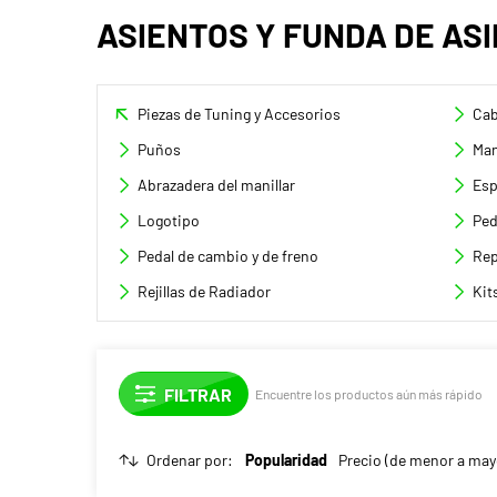
ASIENTOS Y FUNDA DE AS
Piezas de Tuning y Accesorios
Cab
Puños
Man
Abrazadera del manillar
Esp
Logotipo
Ped
Pedal de cambio y de freno
Rep
Rejillas de Radiador
Kit
Encuentre los productos aún más rápido
Ordenar por:
Popularidad
Precio (de menor a may