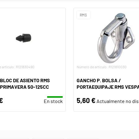
RMS
 artículo: R121830490
Número de artículo: R121810030
BLOC DE ASIENTO RMS
GANCHO P. BOLSA /
 PRIMAVERA 50-125CC
PORTAEQUIPAJE RMS VESP
€
5,60 €
En stock
Actualmente no dis