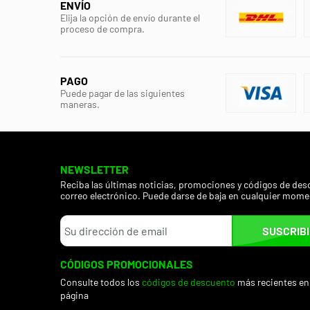
ENVÍO
Elija la opción de envío durante el
proceso de compra.
PAGO
Puede pagar de las siguientes
maneras.
NEWSLETTER
Reciba las últimas noticias, promociones y códigos de des
correo electrónico. Puede darse de baja en cualquier mome
SUSCRIB
CÓDIGOS PROMOCIONALES
Consulte todos los
códigos de descuento
más recientes en
página