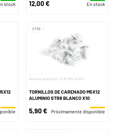
12,00 €
n stock
En stock
STR8
Número de artículo: STR-555.31/WH
M5X12
TORNILLOS DE CARENADO M5X12
ALUMINIO STR8 BLANCO X10
5,90 €
ponible
Próximamente disponible