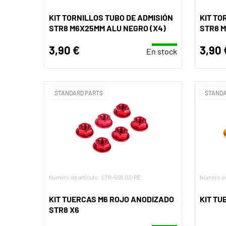
KIT TORNILLOS TUBO DE ADMISIÓN
KIT TO
STR8 M6X25MM ALU NEGRO (X4)
STR8 M
3,90 €
3,90 
En stock
STANDARD PARTS
STANDA
Número de artículo: STR-558.03/RE
Número de
KIT TUERCAS M6 ROJO ANODIZADO
KIT TU
STR8 X6