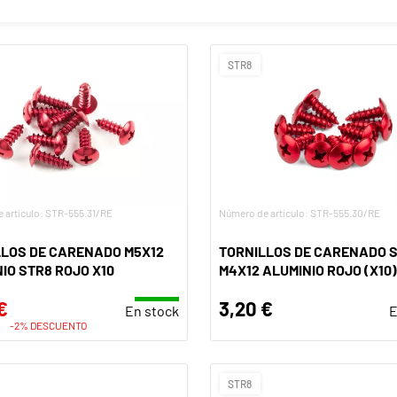
STR8
 artículo: STR-555.31/RE
Número de artículo: STR-555.30/RE
LLOS DE CARENADO M5X12
TORNILLOS DE CARENADO 
IO STR8 ROJO X10
M4X12 ALUMINIO ROJO (X10)
€
3,20 €
En stock
E
-2% DESCUENTO
STR8