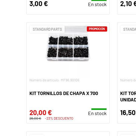
3,00 €
2,10 
En stock
STANDARD PARTS
PROMOCIÓN
STANDA
Número de artículo: MF96.90106
Número de
KIT TORNILLOS DE CHAPA X 700
KIT TO
UNIDA
20,00 €
16,50
En stock
26,00 €
-23% DESCUENTO