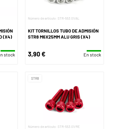
Número de artículo: STR-553.01/AL
MISIÓN
KIT TORNILLOS TUBO DE ADMISIÓN
 (X4)
STR8 M6X25MM ALU GRIS (X4)
3,90 €
n stock
En stock
STR8
Número de artículo: STR-553.01/RE