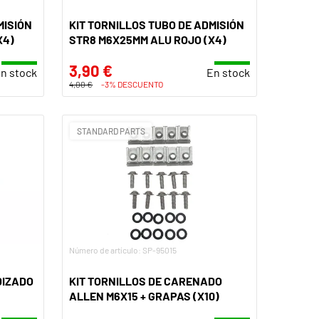
MISIÓN
KIT TORNILLOS TUBO DE ADMISIÓN
X4)
STR8 M6X25MM ALU ROJO (X4)
3,90 €
n stock
En stock
4,00 €
-3% DESCUENTO
STANDARD PARTS
Número de artículo: SP-95015
DIZADO
KIT TORNILLOS DE CARENADO
ALLEN M6X15 + GRAPAS (X10)