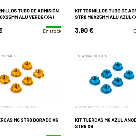
RNILLOS TUBO DE ADMISIÓN
KIT TORNILLOS TUBO DE AD
6X25MM ALU VERDE (X4)
STR8 M6X25MM ALU AZUL (
€
3,90 €
En stock
E
RD PARTS
STANDARD PARTS
 artículo: STR-558.03/GO
Número de artículo: STR-558.03/BL
ERCAS M6 STR8 DORADO X6
KIT TUERCAS M6 AZUL ANO
STR8 X6