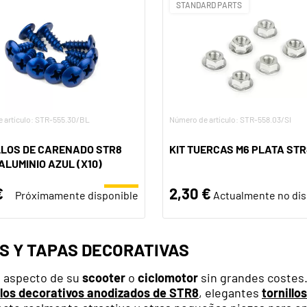
STANDARD PARTS
 artículo: STR-555.30/BL
Número de artículo: STR-558.03/SI
LLOS DE CARENADO STR8
KIT TUERCAS M6 PLATA STR
ALUMINIO AZUL (X10)
€
2,30 €
Próximamente disponible
Actualmente no dis
S Y TAPAS DECORATIVAS
l aspecto de su
scooter
o
ciclomotor
sin grandes costes
llos decorativos anodizados
de STR8
, elegantes
tornillo