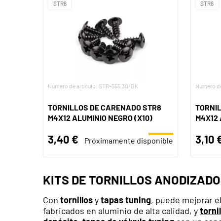
STR8
STR8
Número de artículo: STR-555.30/BK
Número de
TORNILLOS DE CARENADO STR8
TORNI
M4X12 ALUMINIO NEGRO (X10)
M4X12 
3,40 €
3,10 
Próximamente disponible
KITS DE TORNILLOS ANODIZADO
Con
tornillos
y
tapas tuning
, puede mejorar e
fabricados en aluminio de alta calidad, y
torni