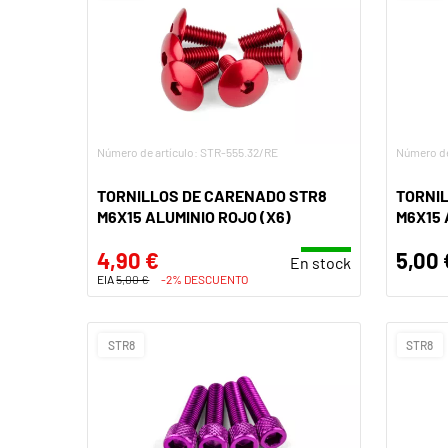
Número de artículo: STR-555.32/RE
Número de
TORNILLOS DE CARENADO STR8
TORNI
M6X15 ALUMINIO ROJO (X6)
M6X15 
4,90 €
5,00 
En stock
EIA
5,00 €
-2% DESCUENTO
STR8
STR8