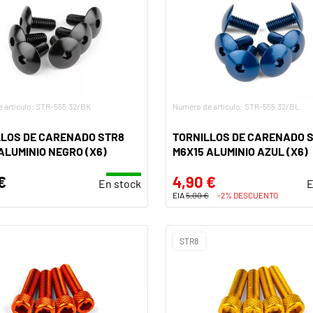
 artículo: STR-555.32/BK
Número de artículo: STR-555.32/BL
LLOS DE CARENADO STR8
TORNILLOS DE CARENADO 
ALUMINIO NEGRO (X6)
M6X15 ALUMINIO AZUL (X6)
€
4,90 €
En stock
E
EIA
5,00 €
-2% DESCUENTO
STR8