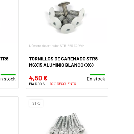
Número de artículo: STR-555.32/WH
STR8
TORNILLOS DE CARENADO STR8
M6X15 ALUMINIO BLANCO (X6)
4,50 €
n stock
En stock
EIA
5,00 €
-10% DESCUENTO
STR8