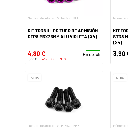
Número de artículo: STR-553.01/PU
Número de
KIT TORNILLOS TUBO DE ADMISIÓN
KIT TO
STR8 M6X25MM ALU VIOLETA (X4)
STR8 
(X4)
4,80 €
3,90 
En stock
5,00 €
-4% DESCUENTO
STR8
STR8
Número de artículo: STR-553.01/BK
Número de