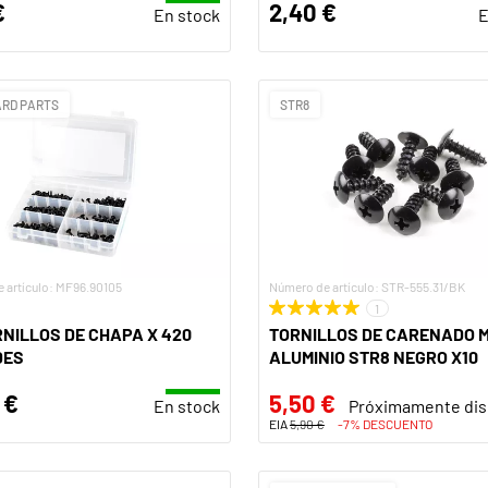
€
2,40 €
En stock
E
RD PARTS
STR8
 artículo: MF96.90105
Número de artículo: STR-555.31/BK
1
RNILLOS DE CHAPA X 420
TORNILLOS DE CARENADO 
DES
ALUMINIO STR8 NEGRO X10
 €
5,50 €
En stock
Próximamente dis
EIA
5,90 €
-7% DESCUENTO