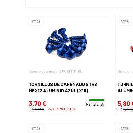
STR8
STR8
Número de artículo: STR-555.31/BL
Número de
TORNILLOS DE CARENADO STR8
TORNI
M5X12 ALUMINIO AZUL (X10)
ALUMIN
3,70 €
5,80 
En stock
EIA
4,30 €
-14% DESCUENTO
EIA
5,90 €
STR8
STR8