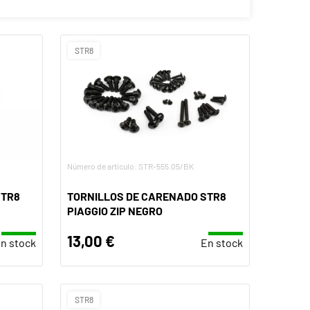
STR8
Número de artículo: STR-555.05/BK
STR8
TORNILLOS DE CARENADO STR8
PIAGGIO ZIP NEGRO
13,00 €
n stock
En stock
STR8