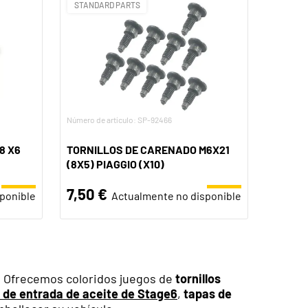
STANDARD PARTS
Número de artículo: SP-92466
8 X6
TORNILLOS DE CARENADO M6X21
(8X5) PIAGGIO (X10)
7,50 €
ponible
Actualmente no disponible
. Ofrecemos coloridos juegos de
tornillos
s de entrada de aceite
de
Stage6
,
tapas de