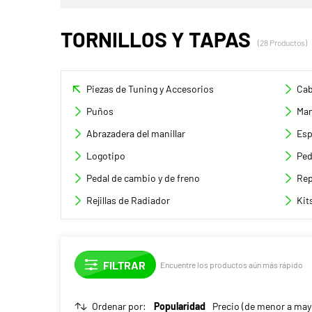
TORNILLOS Y TAPAS
(28 Productos)
Piezas de Tuning y Accesorios
Cab
Puños
Man
Abrazadera del manillar
Esp
Logotipo
Ped
Pedal de cambio y de freno
Rep
Rejillas de Radiador
Kit
Encuentre los productos aún más rápido
Ordenar por:
Popularidad
Precio (de menor a may