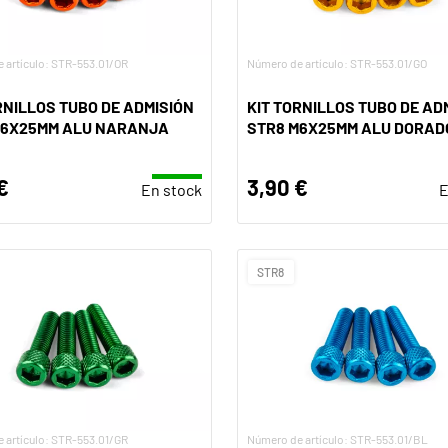
 artículo: STR-553.01/OR
Número de artículo: STR-553.01/GO
RNILLOS TUBO DE ADMISIÓN
KIT TORNILLOS TUBO DE AD
M6X25MM ALU NARANJA
STR8 M6X25MM ALU DORADO
€
3,90 €
En stock
E
STR8
 artículo: STR-553.01/GR
Número de artículo: STR-553.01/BL