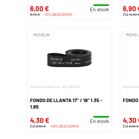
6,00 €
6,90 
En stock
8,70 €
-31% DESCUENTO
EIA
14,40 
MICHELIN
MICHEL
Número de artículo: SP-200148
Número de
FONDO DE LLANTA 17" / 18'' 1.35 -
FONDO D
1.85
4,30 €
4,30 
En stock
EIA
8,50 €
-49% DESCUENTO
EIA
8,50 €