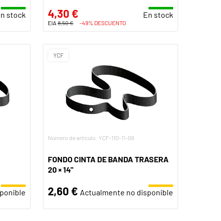
4,30 €
n stock
En stock
EIA
8,50 €
-49% DESCUENTO
YCF
Número de artículo: YCF-110-11-06
FONDO CINTA DE BANDA TRASERA
20 × 14''
2,60 €
ponible
Actualmente no disponible