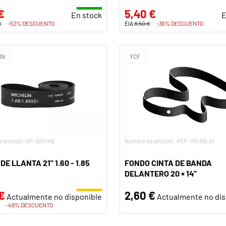
€
5,40 €
En stock
E
€
-52% DESCUENTO
EIA
8,50 €
-36% DESCUENTO
IN
YCF
 artículo: SP-200149
Número de artículo: YCF-110-06-01
E LLANTA 21'' 1.60 - 1.85
FONDO CINTA DE BANDA
DELANTERO 20 × 14''
€
2,60 €
Actualmente no disponible
Actualmente no dis
-49% DESCUENTO