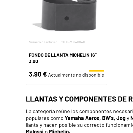
Número de artículo: PNEU-MI646046
FONDO DE LLANTA MICHELIN 16''
3.00
3,90 €
Actualmente no disponible
LLANTAS Y COMPONENTES DE 
La categoría reúne los componentes necesari
populares como
Yamaha Aerox, BW’s, Jog
y
N
llanta y hacen posible su correcto funcionam
Malossi
o
Michelin.