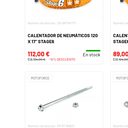
Número de artículo: S6-99TW1711
Número de
CALENTADOR DE NEUMÁTICOS 120
CALENT
X 17" STAGE6
STAGE
112,00 €
89,00
En stock
EIA
124,00 €
-10% DESCUENTO
EIA
124,00
MOTOFORCE
MOTOF
Número de artículo: MF97.16800
Número de