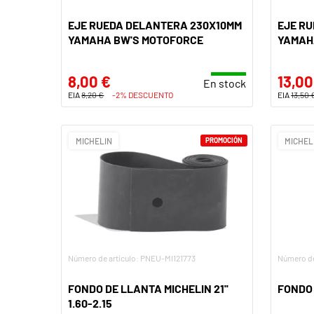
EJE RUEDA DELANTERA 230X10MM
EJE R
YAMAHA BW'S MOTOFORCE
YAMAH
8,00 €
13,00
En stock
EIA
8,20 €
-2% DESCUENTO
EIA
13,50 
MICHELIN
PROMOCIÓN
MICHEL
Número de artículo: PNEU-MI121773
Número de
FONDO DE LLANTA MICHELIN 21''
FONDO 
1.60-2.15