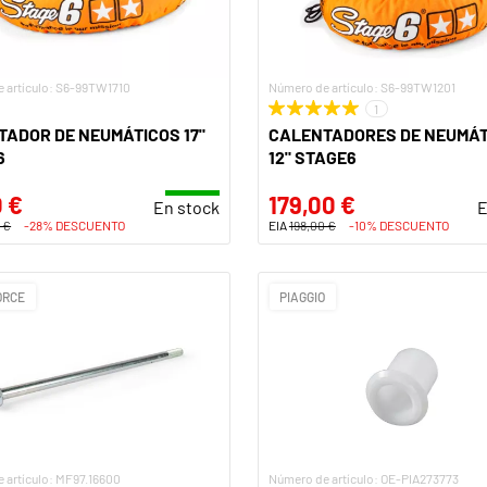
 artículo: S6-99TW1710
Número de artículo: S6-99TW1201
1
ADOR DE NEUMÁTICOS 17"
CALENTADORES DE NEUMÁT
6
12" STAGE6
 €
179,00 €
En stock
E
 €
-28% DESCUENTO
EIA
198,00 €
-10% DESCUENTO
ORCE
PIAGGIO
 artículo: MF97.16600
Número de artículo: OE-PIA273773