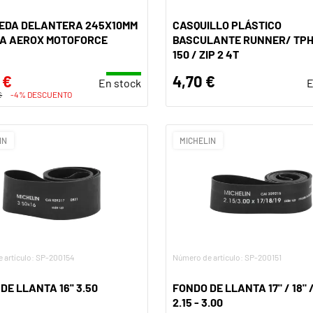
UEDA DELANTERA 245X10MM
CASQUILLO PLÁSTICO
A AEROX MOTOFORCE
BASCULANTE RUNNER/ TPH 
150 / ZIP 2 4T
 €
4,70 €
En stock
E
€
-4% DESCUENTO
IN
MICHELIN
 artículo: SP-200154
Número de artículo: SP-200151
DE LLANTA 16'' 3.50
FONDO DE LLANTA 17" / 18" / 
2.15 - 3.00