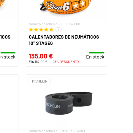
Número de artículo: S6-99TW1001
1
ICOS
CALENTADORES DE NEUMÁTICOS
10" STAGE6
135,00 €
n stock
En stock
EIA
187,00 €
-28% DESCUENTO
MICHELIN
Número de artículo: PNEU-MI084980