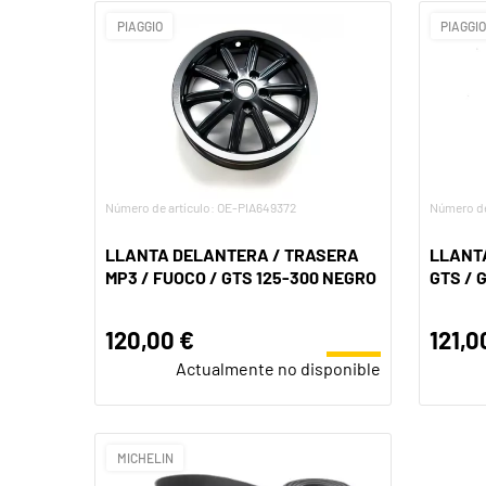
PIAGGIO
PIAGGI
Número de artículo: OE-PIA649372
Número de
LLANTA DELANTERA / TRASERA
LLANTA
MP3 / FUOCO / GTS 125-300 NEGRO
GTS / 
120,00 €
121,0
Actualmente no disponible
MICHELIN