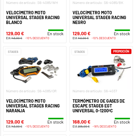
Número de artículo: S6-4085/WH
Número de artículo: S6-4085/BK
VELOCÍMETRO MOTO
VELOCÍMETRO MOTO
UNIVERSAL STAGE6 RACING
UNIVERSAL STAGE6 RACING
BLANCO
NEGRO
129,00 €
129,00 €
En stock
En stock
EIA
143,00 €
-10% DESCUENTO
EIA
143,00 €
-10% DESCUENTO
PROMOCIÓN
STAGE6
STAGE6
Número de artículo: S6-4085/OR
Número de artículo: S6-4037
VELOCÍMETRO MOTO
TERMÓMETRO DE GASES DE
UNIVERSAL STAGE6 RACING
ESCAPE STAGE6 EGT
NARANJA
UNIVERSAL 0-1200ºC
129,00 €
168,00 €
En stock
En stock
EIA
143,00 €
-10% DESCUENTO
EIA
205,00 €
-18% DESCUENTO