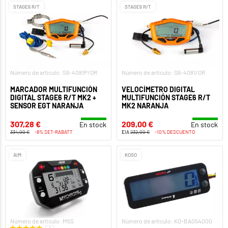
STAGE6 R/T
STAGE6 R/T
Número de artículo: S6-4081P/OR
Número de artículo: S6-4081/OR
MARCADOR MULTIFUNCIÓN
VELOCÍMETRO DIGITAL
DIGITAL STAGE6 R/T MK2 +
MULTIFUNCIÓN STAGE6 R/T
SENSOR EGT NARANJA
MK2 NARANJA
307,28 €
209,00 €
En stock
En stock
334,00 €
-8% SET-RABATT
EIA
232,00 €
-10% DESCUENTO
AIM
KOSO
Número de artículo: M5S
Número de artículo: KO-BA054000