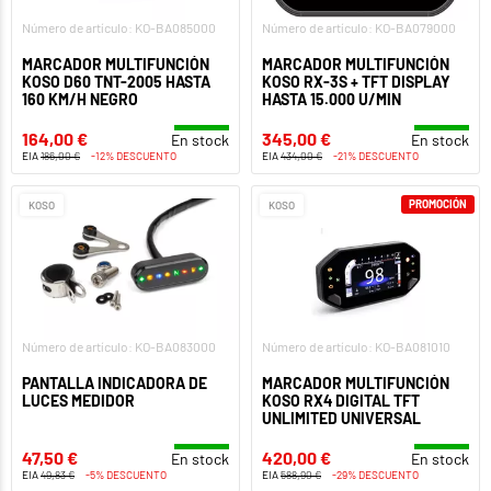
Número de artículo: KO-BA085000
Número de artículo: KO-BA079000
MARCADOR MULTIFUNCIÓN
MARCADOR MULTIFUNCIÓN
KOSO D60 TNT-2005 HASTA
KOSO RX-3S + TFT DISPLAY
160 KM/H NEGRO
HASTA 15.000 U/MIN
164,00 €
345,00 €
En stock
En stock
EIA
186,00 €
-12% DESCUENTO
EIA
434,00 €
-21% DESCUENTO
PROMOCIÓN
KOSO
KOSO
Número de artículo: KO-BA083000
Número de artículo: KO-BA081010
PANTALLA INDICADORA DE
MARCADOR MULTIFUNCIÓN
LUCES MEDIDOR
KOSO RX4 DIGITAL TFT
UNLIMITED UNIVERSAL
47,50 €
420,00 €
En stock
En stock
EIA
49,83 €
-5% DESCUENTO
EIA
588,90 €
-29% DESCUENTO