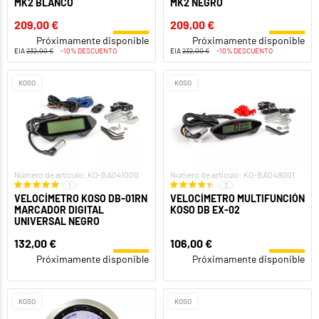
MK2 BLANCO
MK2 NEGRO
209,00 €
209,00 €
Próximamente disponible
Próximamente disponible
EIA
232,00 €
-10% DESCUENTO
EIA
232,00 €
-10% DESCUENTO
KOSO
KOSO
Número de artículo: KO-BA041000
Número de artículo: KO-BA048001
1
3
VELOCÍMETRO KOSO DB-01RN
VELOCÍMETRO MULTIFUNCIÓN
MARCADOR DIGITAL
KOSO DB EX-02
UNIVERSAL NEGRO
132,00 €
106,00 €
Próximamente disponible
Próximamente disponible
KOSO
KOSO