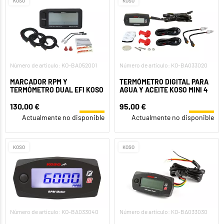
KOSO
KOSO
Número de artículo: KO-BA052001
Número de artículo: KO-BA033020
MARCADOR RPM Y
TERMÓMETRO DIGITAL PARA
TERMÓMETRO DUAL EFI KOSO
AGUA Y ACEITE KOSO MINI 4
130,00 €
95,00 €
Actualmente no disponible
Actualmente no disponible
KOSO
KOSO
Número de artículo: KO-BA033040
Número de artículo: KO-BA033030