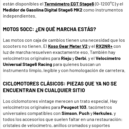
están disponibles el
Termómetro EGT Stage6
(0-1200°C) y el
Medidor de Gasolina Digital Stage6 MK2
como instrumentos
independientes.
MOTOS 50CC: ¿EN QUÉ MARCHA ESTÁS?
Las motos con caja de cambios tienen una necesidad que los
scooters no tienen. El
Koso Gear Meter V2
y el
RX2NR+
con
luz de marcha resuelven exactamente eso. También hay
velocímetros originales para
Rieju
y
Derbi
, y el
Velocímetro
Universal Stage6 Racing
para quienes buscan un
instrumento limpio, legible y con homologación de carretera.
CICLOMOTORES CLÁSICOS: PIEZAS QUE YA NO SE
ENCUENTRAN EN CUALQUIER SITIO
Los ciclomotores vintage merecen un trato especial. Hay
velocímetros originales para
Peugeot 103
, tacómetros
universales compatibles con
Simson
,
Puch
y
Herkules
, y
todos los accesorios que suelen faltar en una restauración:
cristales de velocímetro, anillos cromados y soportes