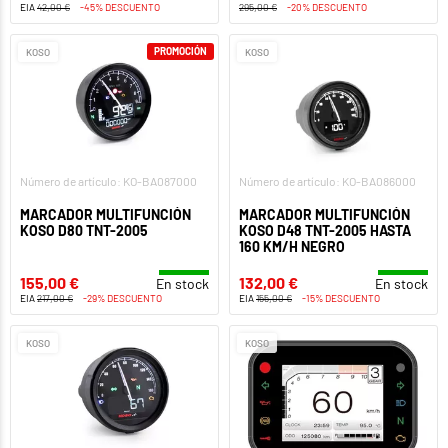
EIA
42,00 €
-45% DESCUENTO
295,00 €
-20% DESCUENTO
PROMOCIÓN
KOSO
KOSO
Número de artículo: KO-BA087000
Número de artículo: KO-BA086000
MARCADOR MULTIFUNCIÓN
MARCADOR MULTIFUNCIÓN
KOSO D80 TNT-2005
KOSO D48 TNT-2005 HASTA
160 KM/H NEGRO
155,00 €
132,00 €
En stock
En stock
EIA
217,00 €
-29% DESCUENTO
EIA
155,00 €
-15% DESCUENTO
KOSO
KOSO