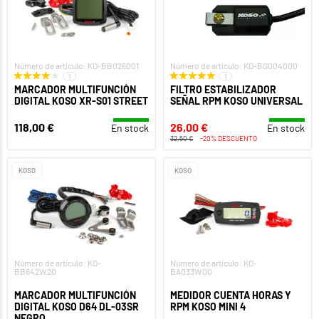
Número de artículo: KO-BB026001
Número de artículo: KO-BG004000
1
1
MARCADOR MULTIFUNCIÓN
FILTRO ESTABILIZADOR
DIGITAL KOSO XR-S01 STREET
SEÑAL RPM KOSO UNIVERSAL
118,00 €
26,00 €
En stock
En stock
32,50 €
-20% DESCUENTO
KOSO
KOSO
Número de artículo: KO-
Número de artículo: KO-
BB642W20
BA033W00
MARCADOR MULTIFUNCIÓN
MEDIDOR CUENTA HORAS Y
DIGITAL KOSO D64 DL-03SR
RPM KOSO MINI 4
NEGRO