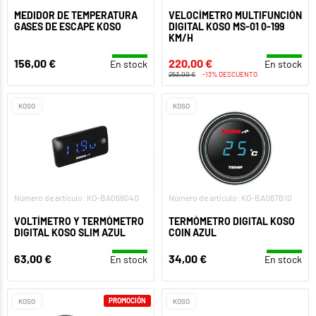
MEDIDOR DE TEMPERATURA
VELOCÍMETRO MULTIFUNCIÓN
GASES DE ESCAPE KOSO
DIGITAL KOSO MS-01 0-199
KM/H
156,00 €
220,00 €
En stock
En stock
253,00 €
-13% DESCUENTO
KOSO
KOSO
Número de artículo: KO-BA068040
Número de artículo: KO-BA067B10
VOLTÍMETRO Y TERMÓMETRO
TERMÓMETRO DIGITAL KOSO
DIGITAL KOSO SLIM AZUL
COIN AZUL
63,00 €
34,00 €
En stock
En stock
PROMOCIÓN
KOSO
KOSO