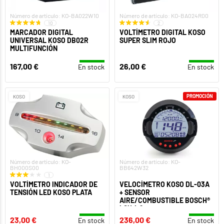
Número de artículo: KO-BA022W10
Número de artículo: KO-BA024R00
10
2
MARCADOR DIGITAL
VOLTÍMETRO DIGITAL KOSO
UNIVERSAL KOSO DB02R
SUPER SLIM ROJO
MULTIFUNCIÓN
167,00 €
26,00 €
En stock
En stock
PROMOCIÓN
KOSO
KOSO
Número de artículo: KO-
Número de artículo: KO-
BH000S00
BB642W32
1
VOLTÍMETRO INDICADOR DE
VELOCÍMETRO KOSO DL-03A
TENSIÓN LED KOSO PLATA
+ SENSOR
AIRE/COMBUSTIBLE BOSCH®
LSU 4.9
23,00 €
236,00 €
En stock
En stock