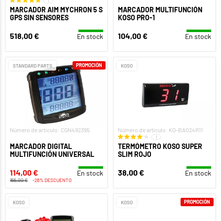
1
MARCADOR AIM MYCHRON 5 S
MARCADOR MULTIFUNCIÓN
GPS SIN SENSORES
KOSO PRO-1
518,00 €
104,00 €
En stock
En stock
PROMOCIÓN
STANDARD PARTS
KOSO
Número de artículo: CGN492395
Número de artículo: KO-BA024R11
1
MARCADOR DIGITAL
TERMÓMETRO KOSO SUPER
MULTIFUNCIÓN UNIVERSAL
SLIM ROJO
114,00 €
38,00 €
En stock
En stock
155,00 €
-26% DESCUENTO
PROMOCIÓN
KOSO
KOSO