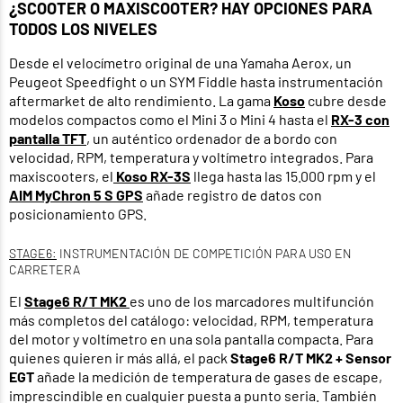
¿SCOOTER O MAXISCOOTER? HAY OPCIONES PARA
TODOS LOS NIVELES
Desde el velocímetro original de una Yamaha Aerox, un
Peugeot Speedfight o un SYM Fiddle hasta instrumentación
aftermarket de alto rendimiento. La gama
Koso
cubre desde
modelos compactos como el Mini 3 o Mini 4 hasta el
RX-3 con
pantalla TFT
, un auténtico ordenador de a bordo con
velocidad, RPM, temperatura y voltímetro integrados. Para
maxiscooters, el
Koso RX-3S
llega hasta las 15.000 rpm y el
AIM MyChron 5 S GPS
añade registro de datos con
posicionamiento GPS.
STAGE6:
INSTRUMENTACIÓN DE COMPETICIÓN PARA USO EN
CARRETERA
El
Stage6 R/T MK2
es uno de los marcadores multifunción
más completos del catálogo: velocidad, RPM, temperatura
del motor y voltímetro en una sola pantalla compacta. Para
quienes quieren ir más allá, el pack
Stage6 R/T MK2 + Sensor
EGT
añade la medición de temperatura de gases de escape,
imprescindible en cualquier puesta a punto seria. También