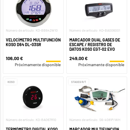
Número de artículo: KO-BB642W10
Número de artículo: KO-BA006001
VELOCÍMETRO MULTIFUNCIÓN
MARCADOR DUAL GASES DE
KOSO D64 DL-03SR
ESCAPE / REGISTRO DE
DATOS KOSO EGT-02 EVO
106,00 €
249,00 €
Próximamente disponible
Próximamente disponible
KOSO
STAGE6 R/T
Número de artículo: KO-BA067R10
Número de artículo: S6-4081P/WH
TERMÓMETRO DIGITAL KOSO
MARCADOR MULTIFUNCIÓN