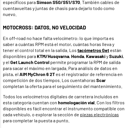
específicos para
Simson S50/S51/S70
. También cables de
cuentavueltas y juntas de chasis para dejarlo todo como
nuevo.
MOTOCROSS: DATOS, NO VELOCIDAD
En off-road no hace falta velocímetro: lo que importa es
saber a cuántas RPM está el motor, cuántas horas lleva y
tener el control total en la salida. Los
tacómetros Get
están
disponibles para
KTM/Husqvarna
,
Honda
,
Kawasaki
y
Suzuki
,
y el
Get Launch Control
permite programar la RPM de salida
para sacar el máximo en largada. Para análisis de datos en
pista, el
AIM MyChron 6 2T
es el registrador de referencia en
competición de dos tiempos. Los cuentahoras
Scar
completan la oferta para el seguimiento del mantenimiento.
Todos los velocímetros digitales de carretera incluidos en
esta categoría cuentan con
homologación vial
. Con los filtros
disponibles es fácil encontrar el instrumento compatible con
cada vehículo, o explorar la sección de
piezas electrónicas
para completar la puesta a punto.