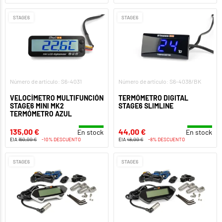
STAGE6
STAGE6
Número de artículo: S6-4031
Número de artículo: S6-4038/BK
VELOCÍMETRO MULTIFUNCIÓN
TERMÓMETRO DIGITAL
STAGE6 MINI MK2
STAGE6 SLIMLINE
TERMÓMETRO AZUL
135,00 €
44,00 €
En stock
En stock
EIA
150,00 €
-10% DESCUENTO
EIA
48,00 €
-8% DESCUENTO
STAGE6
STAGE6