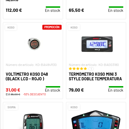
112,00 €
65,50 €
En stock
En stock
PROMOCIÓN
KOSO
KOSO
Número de artículo: KO-BA484R30
Número de artículo: KO-BA003180
1
VOLTÍMETRO KOSO D48
TERMÓMETRO KOSO MINI 3
(BLACK LCD - ROJO )
STYLE DOBLE TEMPERATURA
31,00 €
79,00 €
En stock
En stock
EIA
66,00 €
-53% DESCUENTO
SIGMA
KOSO