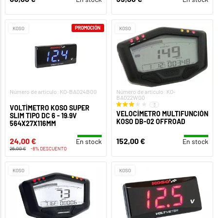
PROMOCIÓN
KOSO
KOSO
Número de artículo: KO-BA024B00
Número de artículo: KO-
BA022W00
3
VOLTÍMETRO KOSO SUPER
VELOCÍMETRO MULTIFUNCIÓN
SLIM TIPO DC 6 - 19.9V
KOSO DB-02 OFFROAD
564X27X116MM
24,00 €
152,00 €
En stock
En stock
26,00 €
-8% DESCUENTO
KOSO
KOSO