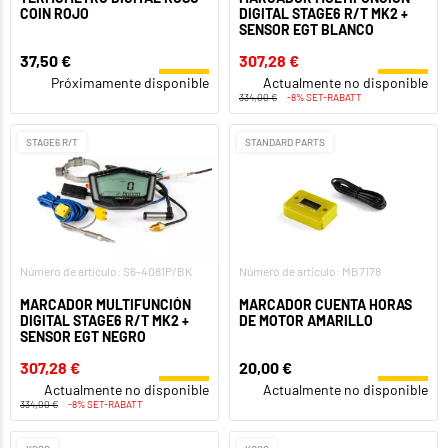
COIN ROJO
DIGITAL STAGE6 R/T MK2 +
SENSOR EGT BLANCO
37,50 €
307,28 €
Próximamente disponible
Actualmente no disponible
334,00 €
-8% SET-RABATT
STAGE6 R/T
STANDARD PARTS
Número de artículo: S6-4081P/BK
Número de artículo: MB7178
MARCADOR MULTIFUNCIÓN
MARCADOR CUENTA HORAS
DIGITAL STAGE6 R/T MK2 +
DE MOTOR AMARILLO
SENSOR EGT NEGRO
307,28 €
20,00 €
Actualmente no disponible
Actualmente no disponible
334,00 €
-8% SET-RABATT