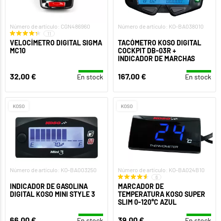
Número de artículo: CGN486960
Número de artículo: KO-BA038010
11
VELOCÍMETRO DIGITAL SIGMA
TACÓMETRO KOSO DIGITAL
MC10
COCKPIT DB-03R +
INDICADOR DE MARCHAS
32,00 €
167,00 €
En stock
En stock
KOSO
KOSO
Número de artículo: KO-BA003250
Número de artículo: KO-BA024B10
6
INDICADOR DE GASOLINA
MARCADOR DE
DIGITAL KOSO MINI STYLE 3
TEMPERATURA KOSO SUPER
SLIM 0-120°C AZUL
66,00 €
39,00 €
En stock
En stock