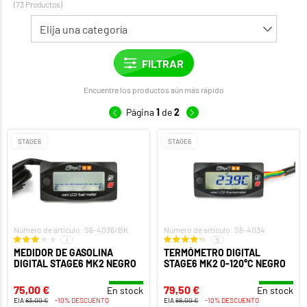
(73 Productos)
Encuentre los productos aún más rápido
Página
1
de
2
STAGE6
STAGE6
Número de artículo: S6-4036/BK
Número de artículo: S6-4034
1
5
MEDIDOR DE GASOLINA
TERMÓMETRO DIGITAL
DIGITAL STAGE6 MK2 NEGRO
STAGE6 MK2 0-120°C NEGRO
75,00 €
79,50 €
En stock
En stock
EIA
83,00 €
-10% DESCUENTO
EIA
88,00 €
-10% DESCUENTO