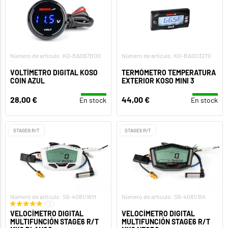
Número de artículo: KO-BA067B00
Número de artículo: KO-BA003270
VOLTÍMETRO DIGITAL KOSO
TERMÓMETRO TEMPERATURA
COIN AZUL
EXTERIOR KOSO MINI 3
28,00 €
44,00 €
En stock
En stock
STAGE6 R/T
STAGE6 R/T
Número de artículo: S6-4081/WH
Número de artículo: S6-4081/BK
1
VELOCÍMETRO DIGITAL
VELOCÍMETRO DIGITAL
MULTIFUNCIÓN STAGE6 R/T
MULTIFUNCIÓN STAGE6 R/T