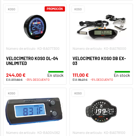
PROMOCIÓN
KOSO
KOSO
Número de artículo: KO-BA077300
Número de artículo: KO-BA076000
VELOCÍMETRO KOSO DL-04
VELOCÍMETRO KOSO DB EX-
UNLIMITED
03
244,00 €
111,00 €
En stock
En stock
EIA
377,50 €
-35% DESCUENTO
EIA
116,27 €
-5% DESCUENTO
KOSO
KOSO
Número de artículo: KO-BA004062
Número de artículo: KO-BA078100