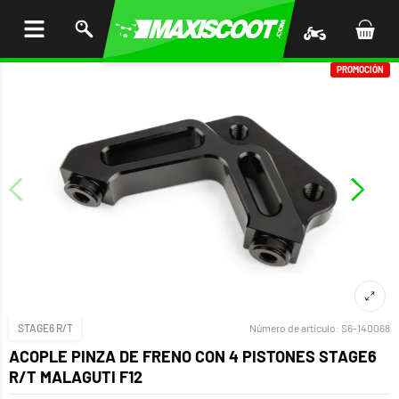
AR AL
ENIDO
PROMOCIÓN
STAGE6 R/T
Número de artículo:
S6-140068
ACOPLE PINZA DE FRENO CON 4 PISTONES STAGE6
R/T MALAGUTI F12