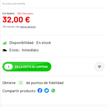
Escriba una reseña
EIA
72,00 €
-56% Descuento
32,00 €
IVA incluido, más
gastos de envío
Disponibilidad:
En stock
Envío:
Inmediato
EN LA CESTA DE COMPRAS
Obtiene
32
de puntos de fidelidad
Compartir producto