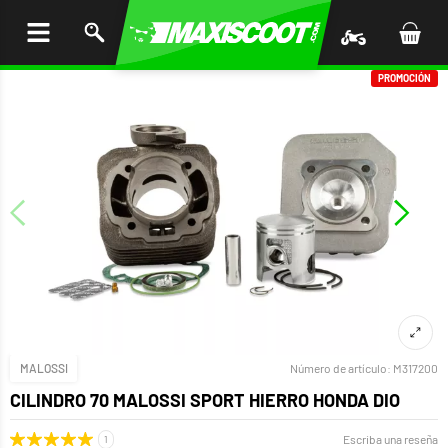
AR AL
ENIDO
PROMOCIÓN
MALOSSI
Número de artículo:
M317200
CILINDRO 70 MALOSSI SPORT HIERRO HONDA DIO
Escriba una reseña