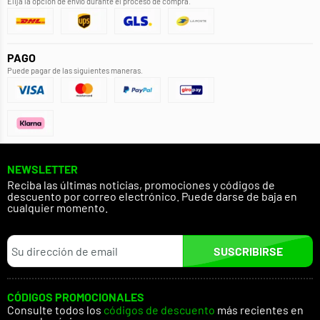
Elija la opción de envío durante el proceso de compra.
PAGO
Puede pagar de las siguientes maneras.
NEWSLETTER
Reciba las últimas noticias, promociones y códigos de
descuento por correo electrónico. Puede darse de baja en
cualquier momento.
SUSCRIBIRSE
CÓDIGOS PROMOCIONALES
Consulte todos los
códigos de descuento
más recientes en