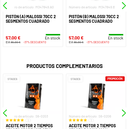
Número de artículo: M347849.A0
Número de artículo: M347849.B0
PISTÓN (A) MALOSSI 70CC 2
PISTÓN (B) MALOSSI 70CC 2
SEGMENTOS CUADRADO
SEGMENTOS CUADRADO
57,00 €
57,00 €
En stock
En stock
EIA
90,00 €
-37% DESCUENTO
EIA
90,00 €
-37% DESCUENTO
PRODUCTOS COMPLEMENTARIOS
PROMOCIÓN
STAGE6
STAGE6
Número de artículo: S6-0203
Número de artículo: S6-0206
1
1
ACEITE MOTOR 2 TIEMPOS
ACEITE MOTOR 2 TIEMPOS