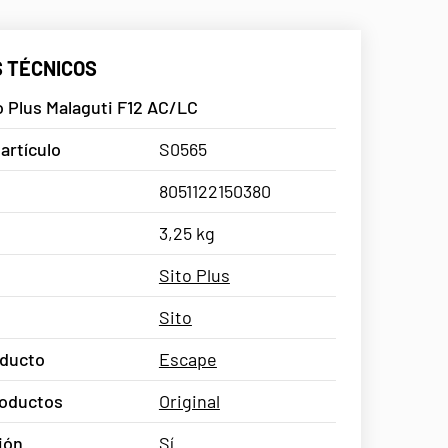
 TÉCNICOS
 Plus Malaguti F12 AC/LC
artículo
S0565
8051122150380
3,25 kg
Sito Plus
Sito
oducto
Escape
oductos
Original
ión
Sí