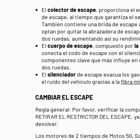
El
colector de
escape
, proporciona el e
de escape, al tiempo que garantiza el se
También contiene una brida de escape a
optan por quitar la abrazadera de escap
dos ruedas, aumentando así su rendimi
El
cuerpo
de escape
, compuesto por
la
conecta el codo de escape con el silenci
componentes clave que más influye en e
dos ruedas.
El
silenciador
de escape evacua los gas
el ruido del vehículo gracias a la
fibra m
CAMBIAR EL ESCAPE
Regla general: Por favor, verificar la com
RETIRAR EL RESTRICTOR DEL ESCAPE, ya qu
devolver.
Los motores de 2 tiempos de Motos 50, S