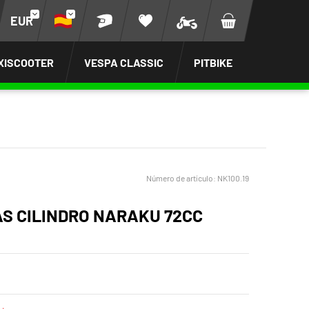
EUR
XISCOOTER
VESPA CLASSIC
PITBIKE
Número de artículo:
NK100.19
AS CILINDRO NARAKU 72CC