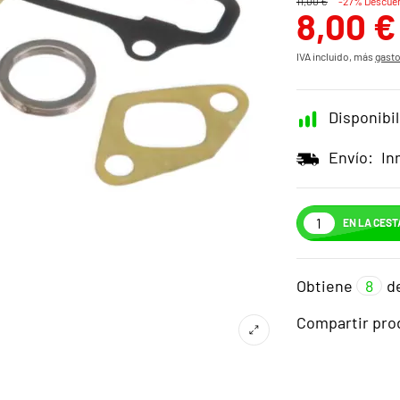
11,00 €
-27% Descue
8,00 €
IVA incluido, más
gasto
Disponibil
Envío:
In
EN LA CEST
Obtiene
8
d
Compartir pro