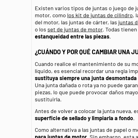
Existen varios tipos de juntas o juego de
motor, como
los kit de juntas de cilindro
, 
del motor, las juntas de cárter, las
juntas 
o los
set de juntas de motor
. Todas tienen
estanqueidad entre las piezas
.
¿CUÁNDO Y POR QUÉ CAMBIAR UNA J
Cuando realice el mantenimiento de su mo
líquido, es esencial recordar una regla im
sustituya siempre una junta desmontada 
Una junta dañada o rota ya no puede garant
piezas, lo que puede provocar daños mayor
sustituirla.
Antes de volver a colocar la junta nueva, 
superficie de sellado y limpiarla a fondo
.
Como alternativa a las juntas de papel o me
para juntas de motor
. Sin embargo, esta a