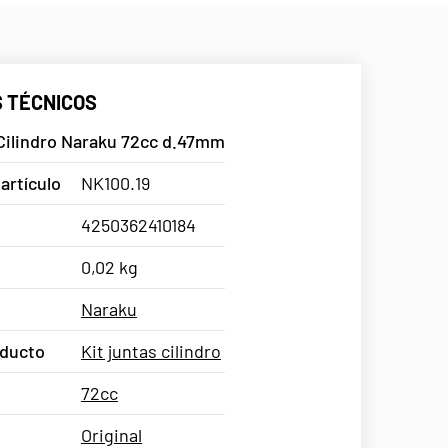
 TÉCNICOS
 Cilindro Naraku 72cc d.47mm
artículo
NK100.19
4250362410184
0,02 kg
Naraku
oducto
Kit juntas cilindro
72cc
Original