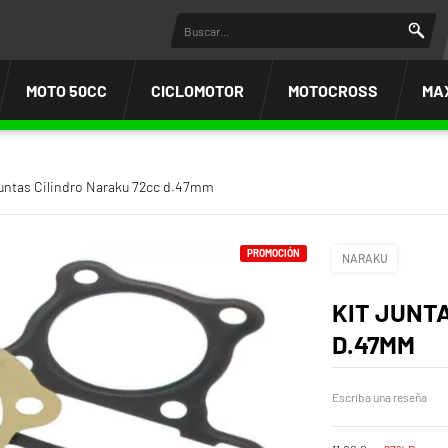
MOTO 50CC
CICLOMOTOR
MOTOCROSS
MA
Juntas Cilindro Naraku 72cc d.47mm
PROMOCIÓN
NARAKU
KIT JUNT
D.47MM
Escriba una reseña