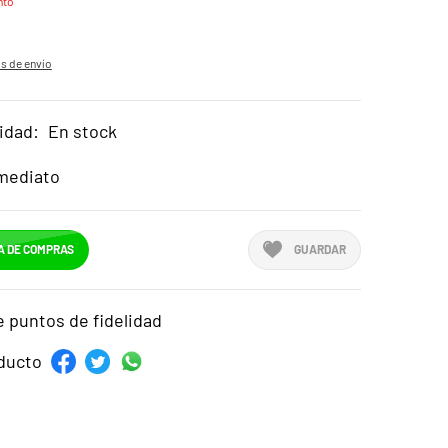
nto
s de envío
idad:
En stock
mediato
A DE COMPRAS
GUARDAR
e puntos de fidelidad
ducto