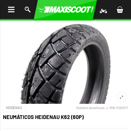
AR AL
ENIDO
HEIDENAU
Número de artículo:
L-R16.11120071
NEUMÁTICOS HEIDENAU K62 (60P)