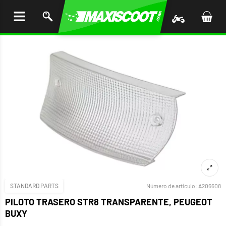
AR AL
ENIDO
STANDARD PARTS
Número de artículo:
A206608
PILOTO TRASERO STR8 TRANSPARENTE, PEUGEOT
BUXY