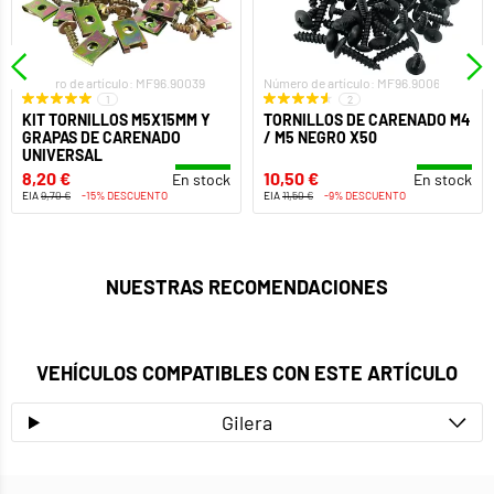
Número de artículo: MF96.90039
Número de artículo: MF96.90060
1
2
KIT TORNILLOS M5X15MM Y
TORNILLOS DE CARENADO M4
GRAPAS DE CARENADO
/ M5 NEGRO X50
UNIVERSAL
8,20 €
10,50 €
En stock
En stock
EIA
9,70 €
-15% DESCUENTO
EIA
11,50 €
-9% DESCUENTO
NUESTRAS RECOMENDACIONES
VEHÍCULOS COMPATIBLES CON ESTE ARTÍCULO
Gilera