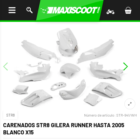
AR AL
ENIDO
STR8
Número de artículo:
STR-941/WH
CARENADOS STR8 GILERA RUNNER HASTA 2005
BLANCO X15