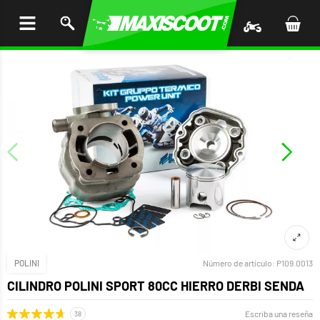
AR AL
ENIDO
POLINI
Número de artículo:
P109.0013
CILINDRO POLINI SPORT 80CC HIERRO DERBI SENDA
Escriba una reseña