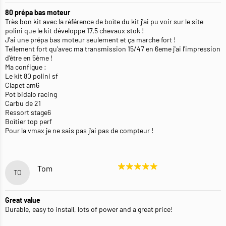
80 prépa bas moteur
Très bon kit avec la référence de boîte du kit j'ai pu voir sur le site
polini que le kit développe 17,5 chevaux stok !
J'ai une prépa bas moteur seulement et ça marche fort !
Tellement fort qu'avec ma transmission 15/47 en 6eme j'ai l'impression
d'être en 5ème !
Ma configue :
Le kit 80 polini sf
Clapet am6
Pot bidalo racing
Carbu de 21
Ressort stage6
Boîtier top perf
Pour la vmax je ne sais pas j'ai pas de compteur !
Tom
TO
Great value
Durable, easy to install, lots of power and a great price!