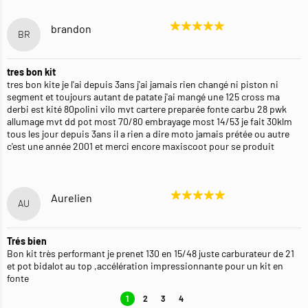
brandon
BR
tres bon kit
tres bon kite je l'ai depuis 3ans j'ai jamais rien changé ni piston ni
segment et toujours autant de patate j'ai mangé une 125 cross ma
derbi est kité 80polini vilo mvt cartere preparée fonte carbu 28 pwk
allumage mvt dd pot most 70/80 embrayage most 14/53 je fait 30klm
tous les jour depuis 3ans il a rien a dire moto jamais prétée ou autre
c'est une année 2001 et merci encore maxiscoot pour se produit
Aurelien
AU
Trés bien
Bon kit très performant je prenet 130 en 15/48 juste carburateur de 21
et pot bidalot au top ,accélération impressionnante pour un kit en
fonte
1
2
3
4