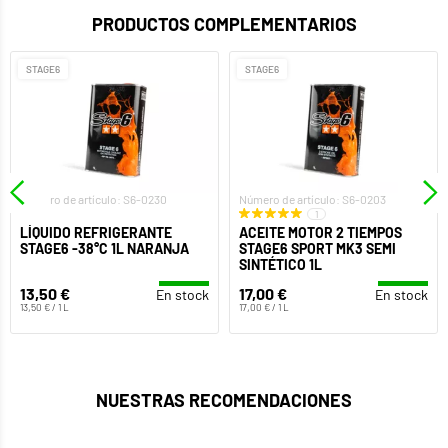
PRODUCTOS COMPLEMENTARIOS
STAGE6
STAGE6
Número de artículo: S6-0230
Número de artículo: S6-0203
1
LÍQUIDO REFRIGERANTE
ACEITE MOTOR 2 TIEMPOS
STAGE6 -38°C 1L NARANJA
STAGE6 SPORT MK3 SEMI
SINTÉTICO 1L
13,50 €
17,00 €
En stock
En stock
13,50 € / 1 L
17,00 € / 1 L
NUESTRAS RECOMENDACIONES