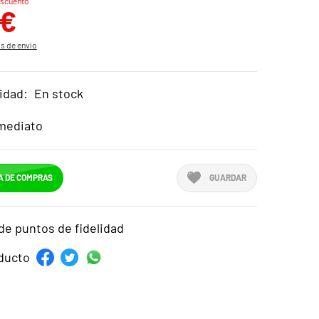
scuento
 €
s de envío
idad:
En stock
mediato
A DE COMPRAS
GUARDAR
de puntos de fidelidad
ducto