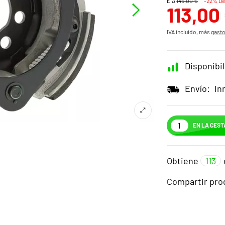
EIA
145,00 €
-22% De
113,00
IVA incluido, más
gasto
Disponibil
Envío:
In
EN LA CEST
Obtiene
113
Compartir pro