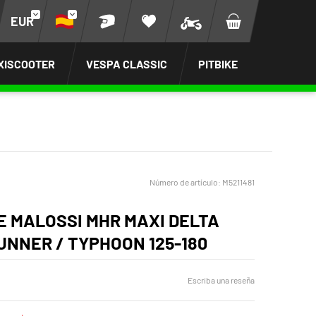
EUR
XISCOOTER
VESPA CLASSIC
PITBIKE
Número de artículo:
M5211481
 MALOSSI MHR MAXI DELTA
UNNER / TYPHOON 125-180
Escriba una reseña