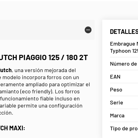
DETALLES
Embrague M
Typhoon 12
CH PIAGGIO 125 / 180 2T
Número de 
lutch
, una versión mejorada del
EAN
 modelo incorpora forros con un
igeramente ampliado para optimizar el
Peso
mianto (eco friendly). Los forros
 funcionamiento fiable incluso en
Serie
ariable permite una configuración
cción.
Marca
CH MAXI:
Tipo de pr