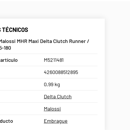
 TÉCNICOS
alossi MHR Maxi Delta Clutch Runner /
5-180
artículo
M5211481
4260088512895
0,99 kg
Delta Clutch
Malossi
oducto
Embrague