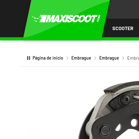
AR AL
ENIDO
SCOOTER
Página de inicio
Embrague
Embrague
Embra