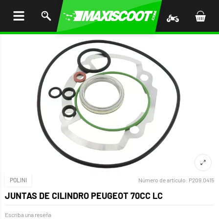
AR AL
ENIDO
POLINI
Número de artículo:
P209.0415
JUNTAS DE CILINDRO PEUGEOT 70CC LC
Escriba una reseña