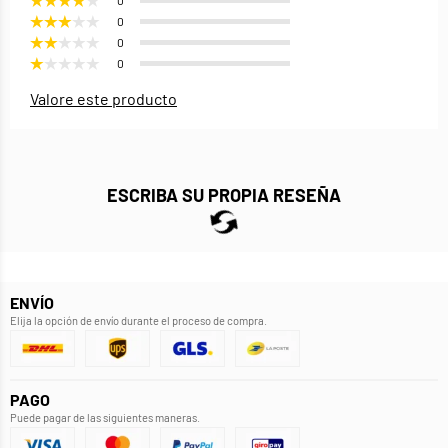
0
0
0
0
Valore este producto
ESCRIBA SU PROPIA RESEÑA
ENVÍO
Elija la opción de envío durante el proceso de compra.
PAGO
Puede pagar de las siguientes maneras.