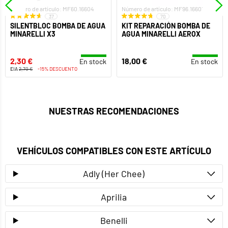
Número de artículo: MF60.16604
Número de artículo: MF96.16601
37
70
SILENTBLOC BOMBA DE AGUA
KIT REPARACIÓN BOMBA DE
MINARELLI X3
AGUA MINARELLI AEROX
2,30 €
18,00 €
En stock
En stock
EIA
2,70 €
-15% DESCUENTO
NUESTRAS RECOMENDACIONES
VEHÍCULOS COMPATIBLES CON ESTE ARTÍCULO
Adly (Her Chee)
Aprilia
Benelli