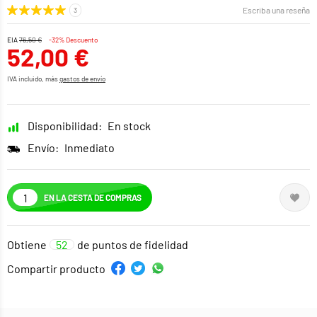
Escriba una reseña
EIA
76,50 €
-32% Descuento
52,00 €
IVA incluido, más
gastos de envío
Disponibilidad:
En stock
Envío:
Inmediato
EN LA CESTA DE COMPRAS
Obtiene
52
de puntos de fidelidad
Compartir producto