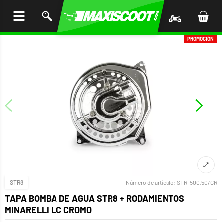
AR AL
ENIDO
PROMOCIÓN
STR8
Número de artículo:
STR-500.50/CR
TAPA BOMBA DE AGUA STR8 + RODAMIENTOS
MINARELLI LC CROMO