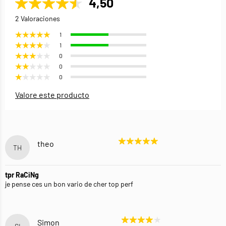
4,50
2 Valoraciones
1
1
0
0
0
Valore este producto
theo
TH
tpr RaCiNg
je pense ces un bon vario de cher top perf
Simon