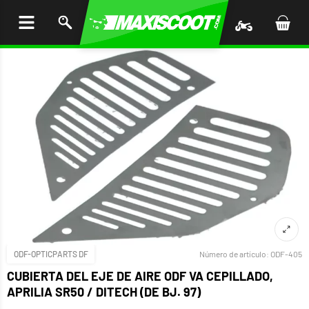
AR AL
ENIDO
ODF-OPTICPARTS DF
Número de artículo:
ODF-405
CUBIERTA DEL EJE DE AIRE ODF VA CEPILLADO,
APRILIA SR50 / DITECH (DE BJ. 97)