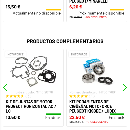
PEUGEOT/MINARELLI
AM6/DERBI/HONDA
15,50 €
6,20 €
Actualmente no disponible
Próximamente disponible
EIA
6,60 €
-6% DESCUENTO
PRODUCTOS COMPLEMENTARIOS
MOTOFORCE
MOTOFORCE
Número de artículo: MF10.20178
Número de artículo: MF33.17801
2
1
KIT DE JUNTAS DE MOTOR
KIT RODAMIENTOS DE
PEUGEOT HORIZONTAL AC /
CIGÜEÑAL MOTOFORCE
LC
PEUGEOT KISBEE / LUDIX
10,50 €
22,50 €
En stock
En stock
EIA
23,50 €
-4% DESCUENTO