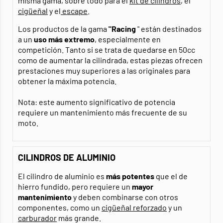
misma gama, sobre todo para el
kit de cilindros
, el
cigüeñal
y el
escape
.
Los productos de la gama
"Racing
" están destinados
a un
uso más extremo
, especialmente en
competición. Tanto si se trata de quedarse en 50cc
como de aumentar la cilindrada, estas piezas ofrecen
prestaciones muy superiores a las originales para
obtener la máxima potencia.
Nota: este aumento significativo de potencia
requiere un mantenimiento más frecuente de su
moto.
CILINDROS DE ALUMINIO
El cilindro de aluminio es
más potentes
que el de
hierro fundido, pero requiere un
mayor
mantenimiento
y deben combinarse con otros
componentes, como un
cigüeñal reforzado
y un
carburador
más grande.