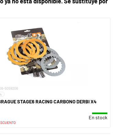
 ya no está disponible. Se sustituye por
 S6-5059206
4
BRAGUE STAGE6 RACING CARBONO DERBI X4
En stock
ESCUENTO