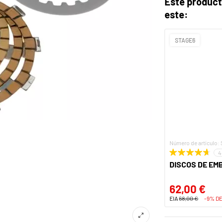
Este producto
este:
STAGE6
Número de artículo:
4
DISCOS DE EM
62,00 €
EIA
68,00 €
-9% D