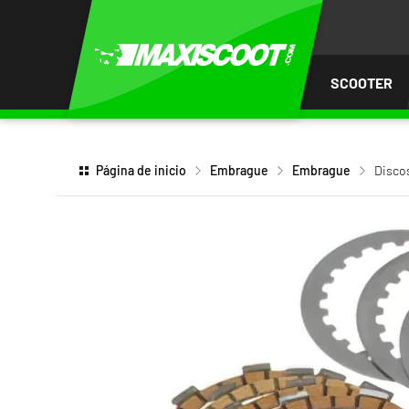
AR AL
ENIDO
SCOOTER
Página de inicio
Embrague
Embrague
Discos