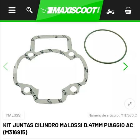
AR AL
ENIDO
MALOSSI
Número de artículo:
M117570.C
KIT JUNTAS CILINDRO MALOSSI D.47MM PIAGGIO AC
(M316915)