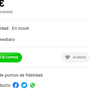
€
s de envío
idad:
En stock
mediato
A DE COMPRAS
GUARDAR
de puntos de fidelidad
ducto