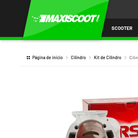
AR AL
ENIDO
SCOOTER
Página de inicio
Cilindro
Kit de Cilindro
Cili