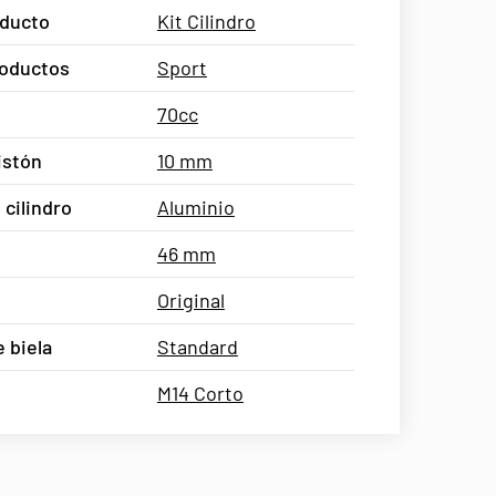
oducto
Kit Cilindro
oductos
Sport
70cc
istón
10 mm
 cilindro
Aluminio
46 mm
Original
 biela
Standard
M14 Corto