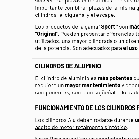
seleccionar piezas compatibles con sus r
importante combinar piezas de la misma g
cilindros
, el
cigüeñal
y el
escape
.
Los productos de la gama
"Sport
" son
más
"Original
". Pueden presentar diferencias t
utilizados, una mayor cilindrada o un dis
de la potencia. Son adecuados para
el uso
CILINDROS DE ALUMINIO
El cilindro de aluminio es
más potentes
qu
requiere un
mayor
mantenimiento
y debe
componentes, como un
cigüeñal reforzad
FUNCIONAMIENTO DE LOS CILINDROS 
Los cilindros Alu deben rodarse durante
u
aceite de motor totalmente sintético
.
Nota: Para garantizar un rendimiento y una