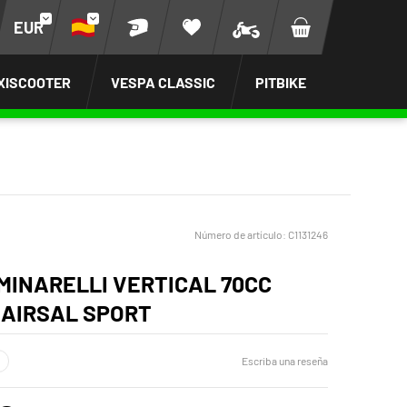
EUR
XISCOOTER
VESPA CLASSIC
PITBIKE
Número de artículo:
C1131246
 MINARELLI VERTICAL 70CC
 AIRSAL SPORT
Escriba una reseña