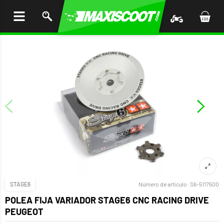
AR AL
ENIDO
STAGE6
Número de artículo:
S6-5117500
POLEA FIJA VARIADOR STAGE6 CNC RACING DRIVE
PEUGEOT