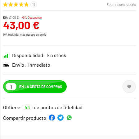
Escriba una reseña
EIA
47,00 €
-9% Descuento
43,00 €
IVA incluido, más
gastos de envío
Disponibilidad:
En stock
Envío:
Inmediato
EN LA CESTA DE COMPRAS
Obtiene
43
de puntos de fidelidad
Compartir producto