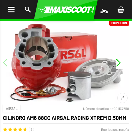
AR AL
ENIDO
PROMOCIÓN
AIRSAL
Número de artículo:
C01137550
CILINDRO AM6 88CC AIRSAL RACING XTREM D.50MM
Escriba una reseña