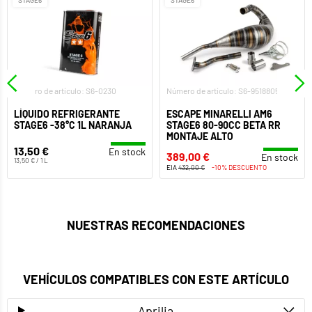
STAGE6
STAGE6
Número de artículo: S6-0230
Número de artículo: S6-9518805
LÍQUIDO REFRIGERANTE
ESCAPE MINARELLI AM6
STAGE6 -38°C 1L NARANJA
STAGE6 80-90CC BETA RR
MONTAJE ALTO
13,50 €
En stock
389,00 €
En stock
13,50 € / 1 L
EIA
432,00 €
-10% DESCUENTO
NUESTRAS RECOMENDACIONES
VEHÍCULOS COMPATIBLES CON ESTE ARTÍCULO
Aprilia