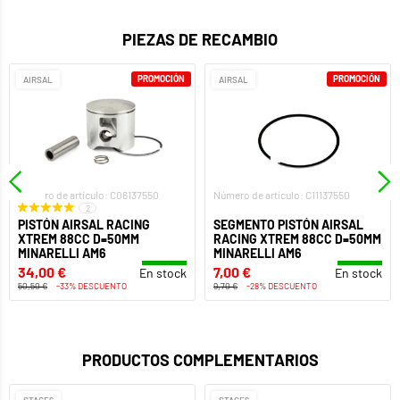
PIEZAS DE RECAMBIO
PROMOCIÓN
PROMOCIÓN
AIRSAL
AIRSAL
Número de artículo: C06137550
Número de artículo: C11137550
2
PISTÓN AIRSAL RACING
SEGMENTO PISTÓN AIRSAL
XTREM 88CC D=50MM
RACING XTREM 88CC D=50MM
MINARELLI AM6
MINARELLI AM6
34,00 €
7,00 €
En stock
En stock
50,50 €
-33% DESCUENTO
9,70 €
-28% DESCUENTO
PRODUCTOS COMPLEMENTARIOS