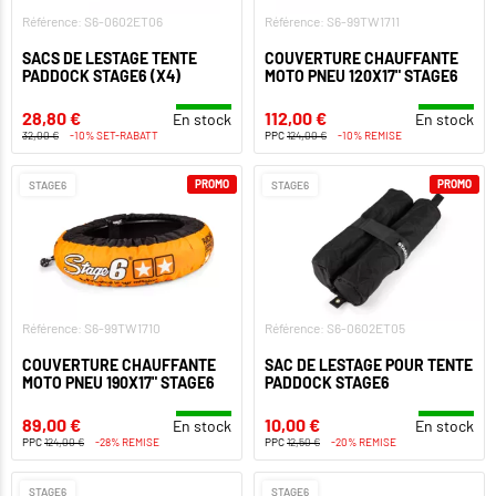
Référence: S6-0602ET06
Référence: S6-99TW1711
SACS DE LESTAGE TENTE
COUVERTURE CHAUFFANTE
PADDOCK STAGE6 (X4)
MOTO PNEU 120X17" STAGE6
28,80 €
112,00 €
En stock
En stock
32,00 €
-10% SET-RABATT
PPC
124,00 €
-10% REMISE
PROMO
PROMO
STAGE6
STAGE6
Référence: S6-99TW1710
Référence: S6-0602ET05
COUVERTURE CHAUFFANTE
SAC DE LESTAGE POUR TENTE
MOTO PNEU 190X17" STAGE6
PADDOCK STAGE6
89,00 €
10,00 €
En stock
En stock
PPC
124,00 €
-28% REMISE
PPC
12,50 €
-20% REMISE
STAGE6
STAGE6