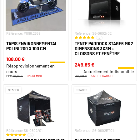
Référence: P098.2659
Référence: S6-0602/02
4
TAPIS ENVIRONNEMENTAL
TENTE PADDOCK STAGE6 MK2
POLINI 200 X 100 CM
DIMENSIONS 3X3M +
CLOISONS ET FENÊTRE
108,00 €
249,85 €
Réapprovisionnement en
cours
Actuellement indisponible
PPC
118,00 €
-8% REMISE
263,00 €
-5% SET-RABATT
STAGE6
STAGE6
Référence: S6-0602/01
Référence: S6-0602ET01
3