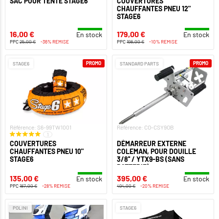
SAC POUR TENTE STAGE6
COUVERTURES
CHAUFFANTES PNEU 12"
STAGE6
16,00 €
179,00 €
En stock
En stock
PPC
25,00 €
-36% REMISE
PPC
198,00 €
-10% REMISE
PROMO
PROMO
STAGE6
STANDARD PARTS
Référence: S6-99TW1001
Référence: CO-CSY9OB
1
COUVERTURES
DÉMARREUR EXTERNE
CHAUFFANTES PNEU 10"
COLEMAN, POUR DOUILLE
STAGE6
3/8'' / YTX9-BS (SANS
BATTERIE)
135,00 €
395,00 €
En stock
En stock
PPC
187,00 €
-28% REMISE
494,00 €
-20% REMISE
POLINI
STAGE6