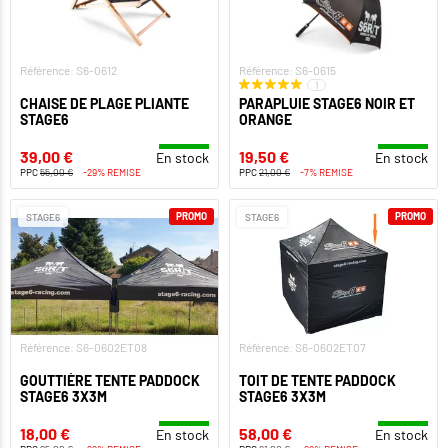
Référence: S6-0612
Référence: S6-0615
1
CHAISE DE PLAGE PLIANTE
PARAPLUIE STAGE6 NOIR ET
STAGE6
ORANGE
39,00 €
19,50 €
En stock
En stock
PPC
55,00 €
-29% REMISE
PPC
21,00 €
-7% REMISE
PROMO
PROMO
STAGE6
STAGE6
Référence: S6-0602ET08
Référence: S6-0602ET07
GOUTTIÈRE TENTE PADDOCK
TOIT DE TENTE PADDOCK
STAGE6 3X3M
STAGE6 3X3M
18,00 €
58,00 €
En stock
En stock