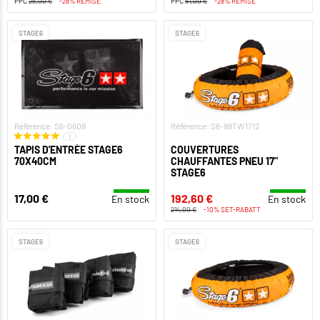
PPC
25,00 €
-28% REMISE
PPC
81,00 €
-28% REMISE
STAGE6
STAGE6
Référence: S6-0608
Référence: S6-99TW1712
1
TAPIS D'ENTRÉE STAGE6
COUVERTURES
70X40CM
CHAUFFANTES PNEU 17"
STAGE6
17,00 €
192,60 €
En stock
En stock
214,00 €
-10% SET-RABATT
STAGE6
STAGE6