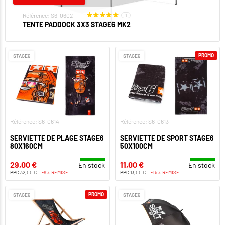
Référence: S6-0602
1
TENTE PADDOCK 3X3 STAGE6 MK2
PROMO
STAGE6
STAGE6
Référence: S6-0614
Référence: S6-0613
SERVIETTE DE PLAGE STAGE6
SERVIETTE DE SPORT STAGE6
80X160CM
50X100CM
29,00 €
11,00 €
En stock
En stock
PPC
32,00 €
-9% REMISE
PPC
13,00 €
-15% REMISE
PROMO
STAGE6
STAGE6