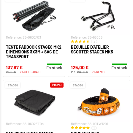
Référence: S6-0602/03
Référence: S6-98006
3
TENTE PADDOCK STAGE6 MK2
BÉQUILLE D'ATELIER
DIMENSIONS 3X3M + SAC DE
SCOOTER STAGE6 MK3
TRANSPORT
137,67 €
125,00 €
En stock
En stock
141,00 €
-2% SET-RABATT
PPC
138,00 €
-9% REMISE
PROMO
STAGE6
STAGE6
Référence: S6-0602ET04
Référence: S6-99TW1201
1