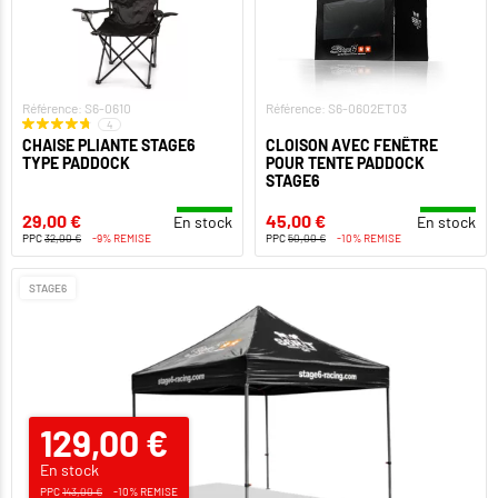
Référence: S6-0610
Référence: S6-0602ET03
4
CHAISE PLIANTE STAGE6
CLOISON AVEC FENÊTRE
TYPE PADDOCK
POUR TENTE PADDOCK
STAGE6
29,00 €
45,00 €
En stock
En stock
PPC
32,00 €
-9% REMISE
PPC
50,00 €
-10% REMISE
STAGE6
129,00 €
En stock
PPC
143,00 €
-10% REMISE