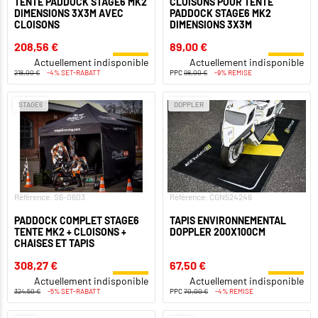
TENTE PADDOCK STAGE6 MK2
CLOISONS POUR TENTE
DIMENSIONS 3X3M AVEC
PADDOCK STAGE6 MK2
CLOISONS
DIMENSIONS 3X3M
208,56 €
89,00 €
Actuellement indisponible
Actuellement indisponible
218,00 €
-4% SET-RABATT
PPC
98,00 €
-9% REMISE
STAGE6
DOPPLER
Référence: S6-0603
Référence: CGN524246
PADDOCK COMPLET STAGE6
TAPIS ENVIRONNEMENTAL
TENTE MK2 + CLOISONS +
DOPPLER 200X100CM
CHAISES ET TAPIS
308,27 €
67,50 €
Actuellement indisponible
Actuellement indisponible
324,50 €
-5% SET-RABATT
PPC
70,00 €
-4% REMISE