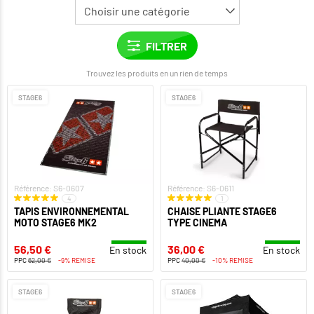
Trouvez les produits en un rien de temps
STAGE6
STAGE6
Référence: S6-0607
Référence: S6-0611
4
1
TAPIS ENVIRONNEMENTAL
CHAISE PLIANTE STAGE6
MOTO STAGE6 MK2
TYPE CINEMA
56,50 €
36,00 €
En stock
En stock
PPC
62,00 €
-9% REMISE
PPC
40,00 €
-10% REMISE
STAGE6
STAGE6