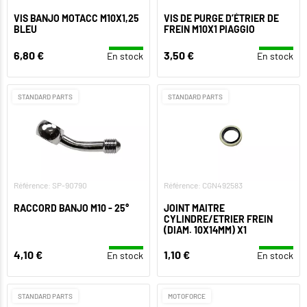
VIS BANJO MOTACC M10X1,25
VIS DE PURGE D’ÉTRIER DE
BLEU
FREIN M10X1 PIAGGIO
6,80 €
3,50 €
En stock
En stock
STANDARD PARTS
STANDARD PARTS
Référence: SP-90790
Référence: CGN492583
RACCORD BANJO M10 - 25°
JOINT MAITRE
CYLINDRE/ETRIER FREIN
(DIAM. 10X14MM) X1
4,10 €
1,10 €
En stock
En stock
STANDARD PARTS
MOTOFORCE