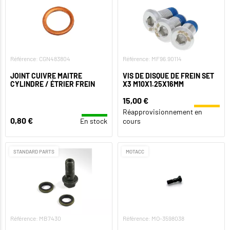
Référence: CGN483804
Référence: MF96.90114
JOINT CUIVRE MAITRE
VIS DE DISQUE DE FREIN SET
CYLINDRE / ÉTRIER FREIN
X3 M10X1.25X16MM
15,00 €
Réapprovisionnement en
0,80 €
En stock
cours
STANDARD PARTS
MOTACC
Référence: MB7430
Référence: MO-3598038