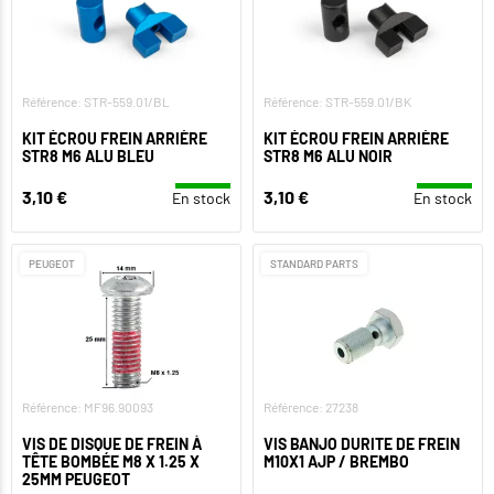
Référence: STR-559.01/BL
Référence: STR-559.01/BK
KIT ÉCROU FREIN ARRIÈRE
KIT ÉCROU FREIN ARRIÈRE
STR8 M6 ALU BLEU
STR8 M6 ALU NOIR
3,10 €
3,10 €
En stock
En stock
PEUGEOT
STANDARD PARTS
Référence: MF96.90093
Référence: 27238
VIS DE DISQUE DE FREIN À
VIS BANJO DURITE DE FREIN
TÊTE BOMBÉE M8 X 1.25 X
M10X1 AJP / BREMBO
25MM PEUGEOT