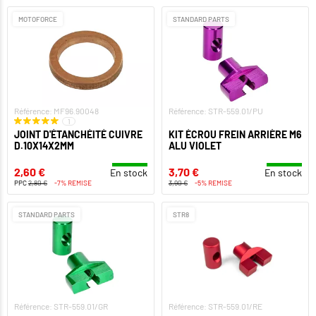
MOTOFORCE
STANDARD PARTS
Référence: MF96.90048
Référence: STR-559.01/PU
1
JOINT D'ÉTANCHÉITÉ CUIVRE
KIT ÉCROU FREIN ARRIÈRE M6
D.10X14X2MM
ALU VIOLET
2,60 €
3,70 €
En stock
En stock
PPC
2,80 €
-7% REMISE
3,90 €
-5% REMISE
STANDARD PARTS
STR8
Référence: STR-559.01/GR
Référence: STR-559.01/RE