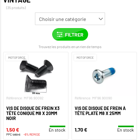
(35 produits)
Trouvez les produits en un rien de temps
MOTOFORCE
MOTOFORCE
Référence: MF96.90092
Référence: MF96.90090
VIS DE DISQUE DE FREIN X3
VIS DE DISQUE DE FREIN À
TÊTE CONIQUE M8 X 20MM
TÊTE PLATE M8 X 25MM
NOIR
1,50 €
1,70 €
En stock
En stock
PPC
1,60 €
-6% REMISE