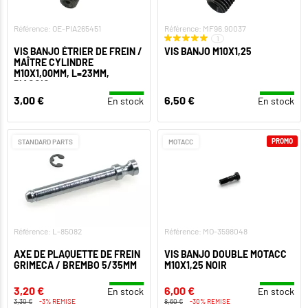
Référence: OE-PIA265451
Référence: MF96.90037
1
VIS BANJO ÉTRIER DE FREIN /
VIS BANJO M10X1,25
MAÎTRE CYLINDRE
M10X1,00MM, L=23MM,
PIAGGIO
3,00 €
6,50 €
En stock
En stock
PROMO
STANDARD PARTS
MOTACC
Référence: L-85082
Référence: MO-3598048
AXE DE PLAQUETTE DE FREIN
VIS BANJO DOUBLE MOTACC
GRIMECA / BREMBO 5/35MM
M10X1,25 NOIR
3,20 €
6,00 €
En stock
En stock
3,30 €
-3% REMISE
8,60 €
-30% REMISE