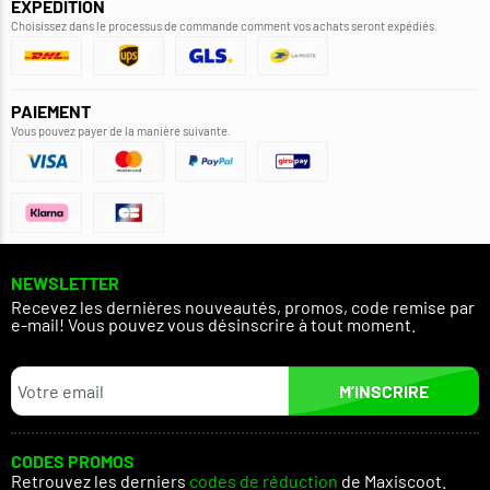
EXPÉDITION
Choisissez dans le processus de commande comment vos achats seront expédiés.
PAIEMENT
Vous pouvez payer de la manière suivante.
NEWSLETTER
Recevez les dernières nouveautés, promos, code remise par
e-mail! Vous pouvez vous désinscrire à tout moment.
M’INSCRIRE
CODES PROMOS
Retrouvez les derniers
codes de réduction
de Maxiscoot.