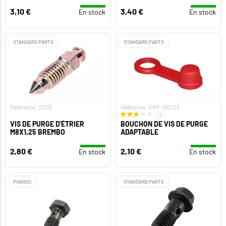
3,10 €
3,40 €
En stock
En stock
STANDARD PARTS
STANDARD PARTS
Référence: 27231
Référence: EKP-126723
3
VIS DE PURGE D'ÉTRIER
BOUCHON DE VIS DE PURGE
M8X1,25 BREMBO
ADAPTABLE
2,80 €
2,10 €
En stock
En stock
PIAGGIO
STANDARD PARTS