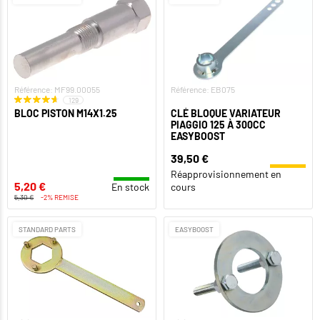
Référence: MF99.00055
Référence: EB075
129
BLOC PISTON M14X1.25
CLÉ BLOQUE VARIATEUR
PIAGGIO 125 À 300CC
EASYBOOST
39,50 €
Réapprovisionnement en
5,20 €
En stock
cours
5,30 €
-2% REMISE
STANDARD PARTS
EASYBOOST