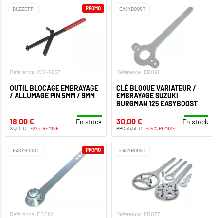
PROMO
BUZZETTI
EASYBOOST
Référence: WB-5637
Référence: EB091
OUTIL BLOCAGE EMBRAYAGE
CLÉ BLOQUE VARIATEUR /
/ ALLUMAGE PIN 5MM / 9MM
EMBRAYAGE SUZUKI
BURGMAN 125 EASYBOOST
18,00 €
30,00 €
En stock
En stock
23,00 €
-22% REMISE
PPC
45,50 €
-34% REMISE
PROMO
EASYBOOST
EASYBOOST
Référence: EB082
Référence: EB077