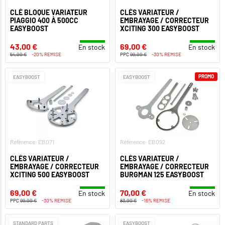
CLÉ BLOQUE VARIATEUR
CLÉS VARIATEUR /
PIAGGIO 400 À 500CC
EMBRAYAGE / CORRECTEUR
EASYBOOST
XCITING 300 EASYBOOST
43,00 €
69,00 €
En stock
En stock
54,00 €
-20% REMISE
PPC
99,00 €
-30% REMISE
PROMO
EASYBOOST
EASYBOOST
Référence: EB071
Référence: EB092
CLÉS VARIATEUR /
CLÉS VARIATEUR /
EMBRAYAGE / CORRECTEUR
EMBRAYAGE / CORRECTEUR
XCITING 500 EASYBOOST
BURGMAN 125 EASYBOOST
69,00 €
70,00 €
En stock
En stock
PPC
99,00 €
-30% REMISE
83,00 €
-16% REMISE
STANDARD PARTS
EASYBOOST