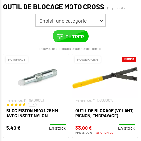
OUTIL DE BLOCAGE MOTO CROSS
(19 produits)
Trouvez les produits en un rien de temps
PROMO
MOTOFORCE
MOOSE RACING
Référence: MF99.00053
Référence: MR38080015
116
BLOC PISTON M14X1.25MM
OUTIL DE BLOCAGE (VOLANT,
AVEC INSERT NYLON
PIGNON, EMBRAYAGE)
5,40 €
33,00 €
En stock
En stock
PPC
46,00 €
-28% REMISE