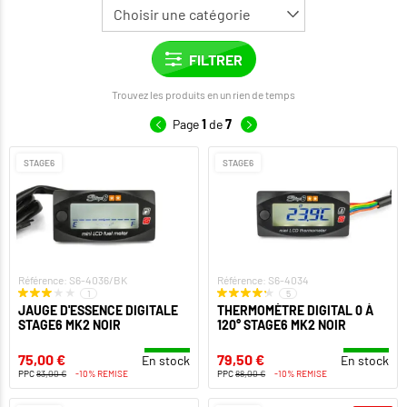
Trouvez les produits en un rien de temps
Page
1
de
7
STAGE6
STAGE6
Référence: S6-4036/BK
Référence: S6-4034
1
5
JAUGE D'ESSENCE DIGITALE
THERMOMÈTRE DIGITAL 0 À
STAGE6 MK2 NOIR
120° STAGE6 MK2 NOIR
75,00 €
79,50 €
En stock
En stock
PPC
83,00 €
-10% REMISE
PPC
88,00 €
-10% REMISE