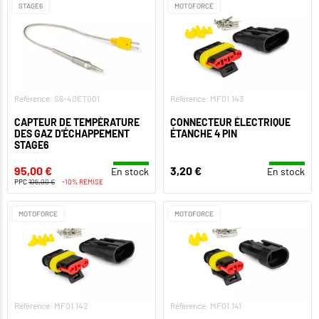
STAGE6
MOTOFORCE
Référence: S6-40ET001
Référence: MF01.143
CAPTEUR DE TEMPÉRATURE
CONNECTEUR ÉLECTRIQUE
DES GAZ D'ÉCHAPPEMENT
ÉTANCHE 4 PIN
STAGE6
95,00 €
3,20 €
En stock
En stock
PPC
105,00 €
-10% REMISE
MOTOFORCE
MOTOFORCE
Référence: MF01.142
Référence: MF01.141