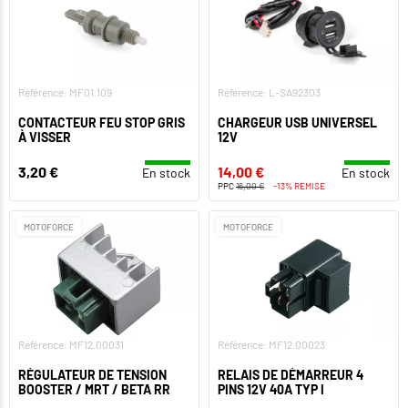
Référence: MF01.109
Référence: L-SA92303
CONTACTEUR FEU STOP GRIS
CHARGEUR USB UNIVERSEL
À VISSER
12V
3,20 €
14,00 €
En stock
En stock
PPC
16,00 €
-13% REMISE
MOTOFORCE
MOTOFORCE
Référence: MF12.00031
Référence: MF12.00023
RÉGULATEUR DE TENSION
RELAIS DE DÉMARREUR 4
BOOSTER / MRT / BETA RR
PINS 12V 40A TYP I