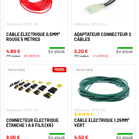
Référence: MF01.103
Référence: MF01.144
CÂBLE ÉLECTRIQUE 0,5MM²
ADAPTATEUR CONNECTEUR 2
ROUGE 5 MÈTRES
CÂBLES
4,80 €
2,20 €
En stock
En stock
PPC
5,10 €
-6% REMISE
PPC
2,30 €
-4% REMISE
PROMO
MOTOFORCE
MOTOFORCE
Référence: MF01.139
Référence: MF01.102
7
CONNECTEUR ÉLECTRIQUE
CÂBLE ÉLECTRIQUE 1,25MM²
ÉTANCHE 1 À 6 FILS (X6)
VERT
9,00 €
4,50 €
En stock
En stock