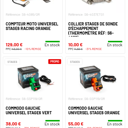
Référence: S6-4085/OR
Référence: S6-4037ET01
COMPTEUR MOTO UNIVERSEL
COLLIER STAGE6 DE SONDE
STAGE6 RACING ORANGE
D'ÉCHAPPEMENT
(THERMOMÈTRE RÉF: S6-
4037)
129,00 €
10,00 €
En stock
En stock
PPC
143,00 €
-10% REMISE
PPC
14,50 €
-31% REMISE
PROMO
STAGE6
STAGE6
Référence: S6-SSP119/GR
Référence: S6-SSP119/OR
COMMODO GAUCHE
COMMODO GAUCHE
UNIVERSEL STAGE6 VERT
UNIVERSEL STAGE6 ORANGE
38,00 €
55,00 €
En stock
En stock
PPC
61,00 €
-38% REMISE
PPC
61,00 €
-10% REMISE