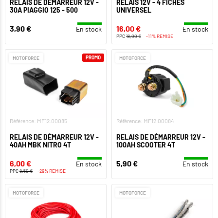
RELAIS DE DÉMARREUR 12V -
RELAIS 12V - 4 FICHES
30A PIAGGIO 125 - 500
UNIVERSEL
3,90 €
16,00 €
En stock
En stock
PPC
18,00 €
-11% REMISE
PROMO
MOTOFORCE
MOTOFORCE
Référence: MF12.00085
Référence: MF12.00084
RELAIS DE DÉMARREUR 12V -
RELAIS DE DÉMARREUR 12V -
40AH MBK NITRO 4T
100AH SCOOTER 4T
6,00 €
5,90 €
En stock
En stock
PPC
8,50 €
-29% REMISE
MOTOFORCE
MOTOFORCE