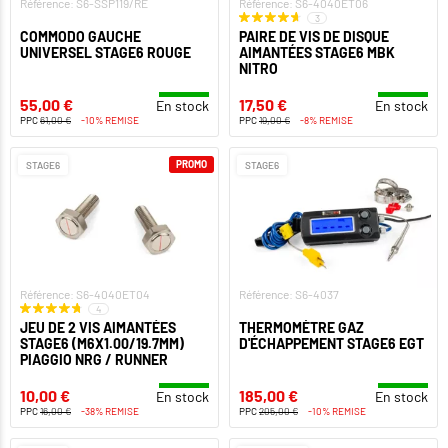
Référence: S6-SSP119/RE
Référence: S6-4040ET06
3
COMMODO GAUCHE
PAIRE DE VIS DE DISQUE
UNIVERSEL STAGE6 ROUGE
AIMANTÉES STAGE6 MBK
NITRO
55,00 €
17,50 €
En stock
En stock
PPC
61,00 €
-10% REMISE
PPC
19,00 €
-8% REMISE
PROMO
STAGE6
STAGE6
Référence: S6-4040ET04
Référence: S6-4037
4
JEU DE 2 VIS AIMANTÉES
THERMOMÈTRE GAZ
STAGE6 (M6X1.00/19.7MM)
D'ÉCHAPPEMENT STAGE6 EGT
PIAGGIO NRG / RUNNER
10,00 €
185,00 €
En stock
En stock
PPC
16,00 €
-38% REMISE
PPC
205,00 €
-10% REMISE