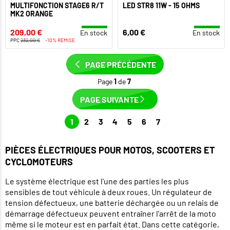
MULTIFONCTION STAGE6 R/T
LED STR8 11W - 15 OHMS
MK2 ORANGE
209,00 €
6,00 €
En stock
En stock
PPC
232,00 €
-10% REMISE
PAGE PRÉCÉDENTE
Page
1
de
7
PAGE SUIVANTE
1
2
3
4
5
6
7
PIÈCES ÉLECTRIQUES POUR MOTOS, SCOOTERS ET
CYCLOMOTEURS
Le système électrique est l'une des parties les plus
sensibles de tout véhicule à deux roues. Un régulateur de
tension défectueux, une batterie déchargée ou un relais de
démarrage défectueux peuvent entraîner l'arrêt de la moto
même si le moteur est en parfait état. Dans cette catégorie,