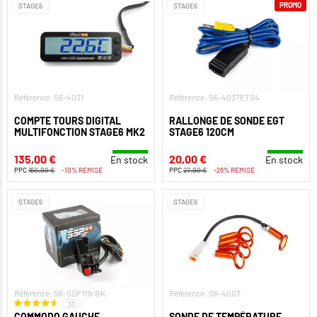
PROMO
STAGE6
STAGE6
Référence: S6-4031
Référence: S6-4037ET04
COMPTE TOURS DIGITAL
RALLONGE DE SONDE EGT
MULTIFONCTION STAGE6 MK2
STAGE6 120CM
135,00 €
20,00 €
En stock
En stock
PPC
150,00 €
-10% REMISE
PPC
27,00 €
-26% REMISE
STAGE6
STAGE6
Référence: S6-SSP119/BK
Référence: S6-4007
30
COMMODO GAUCHE
SONDE DE TEMPÉRATURE