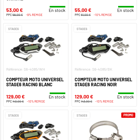
53,00 €
55,00 €
En stock
En stock
PPC
58,00 €
-9% REMISE
PPC
61,00 €
-10% REMISE
STAGE6
STAGE6
Référence: S6-4085/WH
Référence: S6-4085/BK
COMPTEUR MOTO UNIVERSEL
COMPTEUR MOTO UNIVERSEL
STAGE6 RACING BLANC
STAGE6 RACING NOIR
129,00 €
129,00 €
En stock
En stock
PPC
143,00 €
-10% REMISE
PPC
143,00 €
-10% REMISE
PROMO
STAGE6
STAGE6