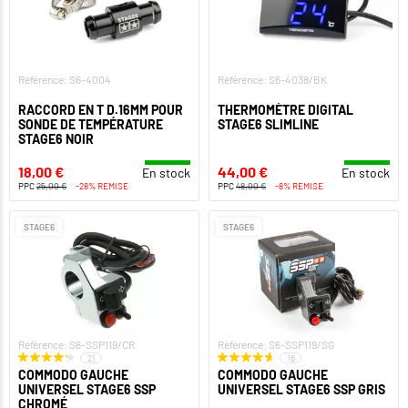
Référence: S6-4004
Référence: S6-4038/BK
RACCORD EN T D.16MM POUR
THERMOMÈTRE DIGITAL
SONDE DE TEMPÉRATURE
STAGE6 SLIMLINE
STAGE6 NOIR
18,00 €
44,00 €
En stock
En stock
PPC
25,00 €
-28% REMISE
PPC
48,00 €
-8% REMISE
STAGE6
STAGE6
Référence: S6-SSP119/CR
Référence: S6-SSP119/SG
21
16
COMMODO GAUCHE
COMMODO GAUCHE
UNIVERSEL STAGE6 SSP
UNIVERSEL STAGE6 SSP GRIS
CHROMÉ