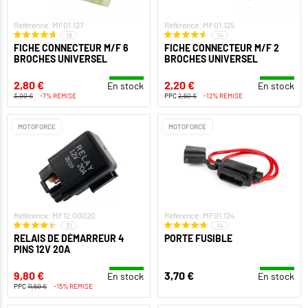
Référence: MF01.127
Référence: MF01.125
18
14
FICHE CONNECTEUR M/F 6
FICHE CONNECTEUR M/F 2
BROCHES UNIVERSEL
BROCHES UNIVERSEL
2,80 €
2,20 €
En stock
En stock
3,00 €
-7% REMISE
PPC
2,50 €
-12% REMISE
MOTOFORCE
MOTOFORCE
Référence: MF12.00020
Référence: MF01.124
31
14
RELAIS DE DÉMARREUR 4
PORTE FUSIBLE
PINS 12V 20A
9,80 €
3,70 €
En stock
En stock
PPC
11,50 €
-15% REMISE