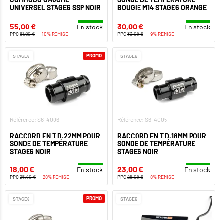
UNIVERSEL STAGE6 SSP NOIR
BOUGIE M14 STAGE6 ORANGE
55,00 €
30,00 €
En stock
En stock
PPC
61,00 €
-10% REMISE
PPC
33,00 €
-9% REMISE
PROMO
STAGE6
STAGE6
Référence: S6-4006
Référence: S6-4005
RACCORD EN T D.22MM POUR
RACCORD EN T D.18MM POUR
SONDE DE TEMPÉRATURE
SONDE DE TEMPÉRATURE
STAGE6 NOIR
STAGE6 NOIR
18,00 €
23,00 €
En stock
En stock
PPC
25,00 €
-28% REMISE
PPC
25,00 €
-8% REMISE
PROMO
STAGE6
STAGE6