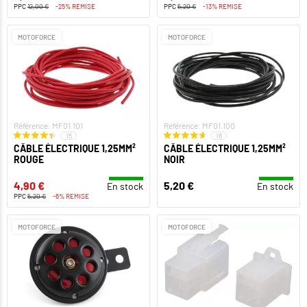
PPC
12,00 €
-25% REMISE
PPC
5,20 €
-13% REMISE
MOTOFORCE
MOTOFORCE
Référence: MF01.101
Référence: MF01.100
15
16
CÂBLE ÉLECTRIQUE 1,25MM²
CÂBLE ÉLECTRIQUE 1,25MM²
ROUGE
NOIR
4,90 €
5,20 €
En stock
En stock
PPC
5,20 €
-6% REMISE
MOTOFORCE
MOTOFORCE