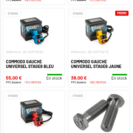
PROMO
STAGE6
STAGE6
Référence: S6-SSP119/BL
Référence: S6-SSP119/YE
COMMODO GAUCHE
COMMODO GAUCHE
UNIVERSEL STAGE6 BLEU
UNIVERSEL STAGE6 JAUNE
55,00 €
38,00 €
En stock
En stock
PPC
61,00 €
-10% REMISE
PPC
61,00 €
-38% REMISE
STAGE6
STAGE6