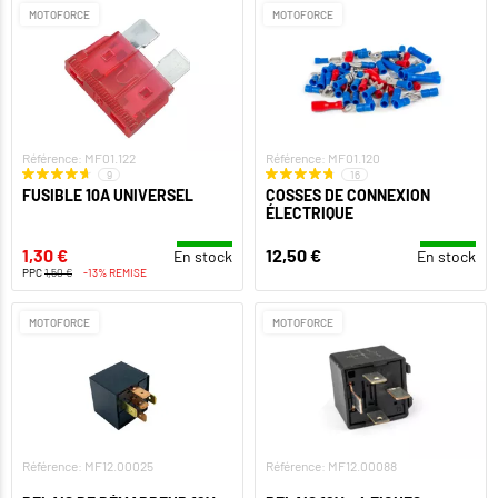
MOTOFORCE
MOTOFORCE
Référence: MF01.122
Référence: MF01.120
9
16
FUSIBLE 10A UNIVERSEL
COSSES DE CONNEXION
ÉLECTRIQUE
1,30 €
12,50 €
En stock
En stock
PPC
1,50 €
-13% REMISE
MOTOFORCE
MOTOFORCE
Référence: MF12.00025
Référence: MF12.00088