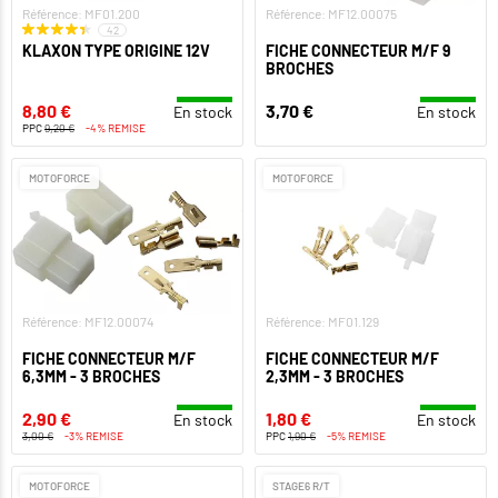
Référence: MF01.200
Référence: MF12.00075
42
KLAXON TYPE ORIGINE 12V
FICHE CONNECTEUR M/F 9
BROCHES
8,80 €
3,70 €
En stock
En stock
PPC
9,20 €
-4% REMISE
MOTOFORCE
MOTOFORCE
Référence: MF12.00074
Référence: MF01.129
FICHE CONNECTEUR M/F
FICHE CONNECTEUR M/F
6,3MM - 3 BROCHES
2,3MM - 3 BROCHES
2,90 €
1,80 €
En stock
En stock
3,00 €
-3% REMISE
PPC
1,90 €
-5% REMISE
MOTOFORCE
STAGE6 R/T