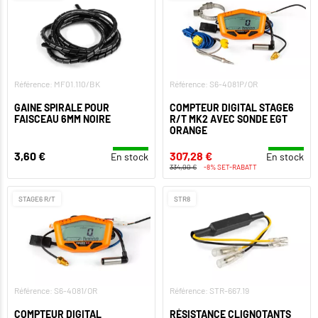
Référence: MF01.110/BK
Référence: S6-4081P/OR
GAINE SPIRALE POUR
COMPTEUR DIGITAL STAGE6
FAISCEAU 6MM NOIRE
R/T MK2 AVEC SONDE EGT
ORANGE
3,60 €
307,28 €
En stock
En stock
334,00 €
-8% SET-RABATT
STAGE6 R/T
STR8
Référence: S6-4081/OR
Référence: STR-667.19
COMPTEUR DIGITAL
RÉSISTANCE CLIGNOTANTS