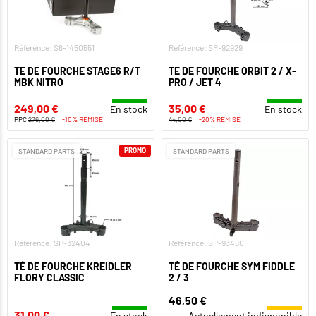
Référence: S6-1450551
Référence: SP-92929
TÉ DE FOURCHE STAGE6 R/T
TÉ DE FOURCHE ORBIT 2 / X-
MBK NITRO
PRO / JET 4
249,00 €
35,00 €
En stock
En stock
PPC
276,00 €
-10% REMISE
44,00 €
-20% REMISE
PROMO
STANDARD PARTS
STANDARD PARTS
Référence: SP-32404
Référence: SP-93480
TÉ DE FOURCHE KREIDLER
TÉ DE FOURCHE SYM FIDDLE
FLORY CLASSIC
2 / 3
46,50 €
31,00 €
En stock
Actuellement indisponible