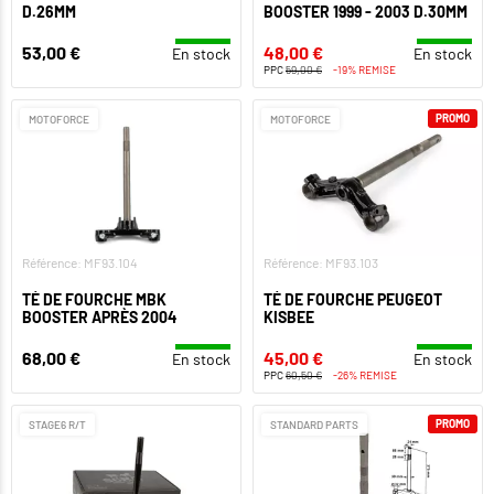
D.26MM
BOOSTER 1999 - 2003 D.30MM
53,00 €
48,00 €
En stock
En stock
PPC
59,00 €
-19% REMISE
PROMO
MOTOFORCE
MOTOFORCE
Référence: MF93.104
Référence: MF93.103
TÉ DE FOURCHE MBK
TÉ DE FOURCHE PEUGEOT
BOOSTER APRÈS 2004
KISBEE
68,00 €
45,00 €
En stock
En stock
PPC
60,50 €
-26% REMISE
PROMO
STAGE6 R/T
STANDARD PARTS