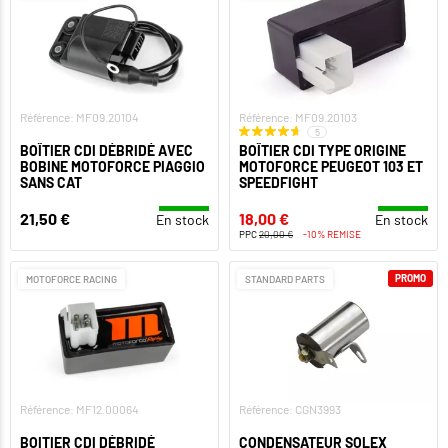
Référence: MF09.20104
Référence: MF09.20103
5
BOÎTIER CDI DÉBRIDÉ AVEC
BOÎTIER CDI TYPE ORIGINE
BOBINE MOTOFORCE PIAGGIO
MOTOFORCE PEUGEOT 103 ET
SANS CAT
SPEEDFIGHT
21,50 €
18,00 €
En stock
En stock
PPC
20,00 €
-10% REMISE
PROMO
MOTOFORCE RACING
STANDARD PARTS
Référence: MF12.00064
Référence: CGN3993
BOITIER CDI DÉBRIDÉ
CONDENSATEUR SOLEX