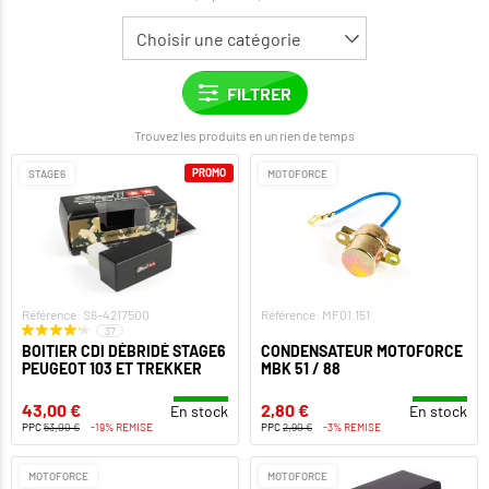
Trouvez les produits en un rien de temps
PROMO
STAGE6
MOTOFORCE
Référence: S6-4217500
Référence: MF01.151
37
BOITIER CDI DÉBRIDÉ STAGE6
CONDENSATEUR MOTOFORCE
PEUGEOT 103 ET TREKKER
MBK 51 / 88
43,00 €
2,80 €
En stock
En stock
PPC
53,00 €
-19% REMISE
PPC
2,90 €
-3% REMISE
MOTOFORCE
MOTOFORCE