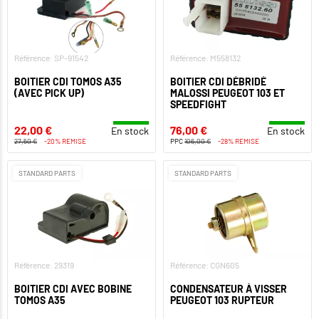
Référence: SP-91542
Référence: M558132
BOITIER CDI TOMOS A35
BOITIER CDI DÉBRIDÉ
(AVEC PICK UP)
MALOSSI PEUGEOT 103 ET
SPEEDFIGHT
22,00 €
76,00 €
En stock
En stock
27,50 €
-20% REMISE
PPC
106,00 €
-28% REMISE
STANDARD PARTS
STANDARD PARTS
Référence: 29319
Référence: CGN605
BOITIER CDI AVEC BOBINE
CONDENSATEUR À VISSER
TOMOS A35
PEUGEOT 103 RUPTEUR