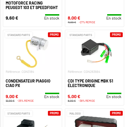
MOTOFORCE RACING
PEUGEOT 103 ET SPEEDFIGHT
9,60 €
8,00 €
En stock
En stock
11,00 €
-27% REMISE
PROMO
PROMO
STANDARD PARTS
STANDARD PARTS
Référence: CGN3184
Référence: CGN283664
CONDENSATEUR PIAGGIO
CDI TYPE ORIGINE MBK 51
CIAO PX
ÉLECTRONIQUE
9,00 €
5,00 €
En stock
En stock
12,00 €
-25% REMISE
8,00 €
-38% REMISE
PROMO
PROMO
STANDARD PARTS
MALOSSI