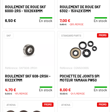
ROULEMENT DE ROUE SKF
ROULEMENT DE ROUE SKF
6000-2RS - 10X26X8MM
6302 - 15X42X13MM
6,50 €
7,00 €
En stock
En stock
9,80 €
-29% REMISE
PROMO
SKF
STANDARD PARTS
Référence: SKF608-2RSH
Référence: CGN500655
ROULEMENT SKF 608-2RSH -
POCHETTE DE JOINTS SPI
8X22X7MM
MOTEUR YAMAHA PW50
4,70 €
8,00 €
En stock
En stock
5,00 €
-6% REMISE
10,50 €
-24% REMISE
PROMO
PROMO
ATHENA
ATHENA