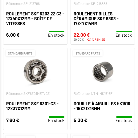
Référence: SP-213796
Référence: SP-218888
ROULEMENT SKF 6203 2Z C3 -
ROULEMENT BILLES
17X40X12MM - BOÎTE DE
CÉRAMIQUE SKF 6303 -
VITESSES
17X47X14MM
6,00 €
22,00 €
En stock
En stock
29,00 €
-24% REMISE
STANDARD PARTS
STANDARD PARTS
Référence: SKF6301MET/C3
Référence: NTN-HK1516F
ROULEMENT SKF 6301-C3 -
DOUILLE À AIGUILLES HK1516
12X37X12MM
- 15X21X16MM
7,60 €
5,30 €
En stock
En stock