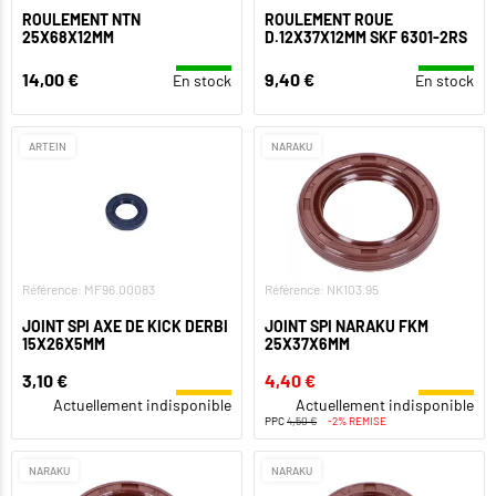
ROULEMENT NTN
ROULEMENT ROUE
25X68X12MM
D.12X37X12MM SKF 6301-2RS
14,00 €
9,40 €
En stock
En stock
ARTEIN
NARAKU
Référence: MF96.00083
Référence: NK103.95
JOINT SPI AXE DE KICK DERBI
JOINT SPI NARAKU FKM
15X26X5MM
25X37X6MM
3,10 €
4,40 €
Actuellement indisponible
Actuellement indisponible
PPC
4,50 €
-2% REMISE
NARAKU
NARAKU