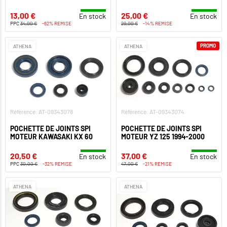
13,00 €
25,00 €
En stock
En stock
PPC
34,00 €
-62% REMISE
29,00 €
-14% REMISE
PROMO
ATHENA
ATHENA
Référence: AT-09343078
Référence: AT-09343074
POCHETTE DE JOINTS SPI
POCHETTE DE JOINTS SPI
MOTEUR KAWASAKI KX 60
MOTEUR YZ 125 1994-2000
20,50 €
37,00 €
En stock
En stock
PPC
30,00 €
-32% REMISE
47,00 €
-21% REMISE
ATHENA
ATHENA