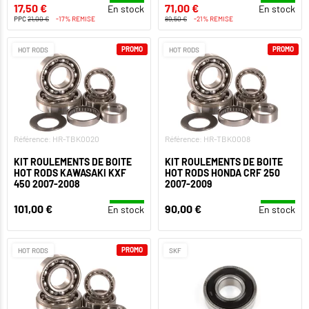
17,50 €
71,00 €
En stock
En stock
PPC
21,00 €
-17% REMISE
89,50 €
-21% REMISE
PROMO
PROMO
HOT RODS
HOT RODS
Référence: HR-TBK0020
Référence: HR-TBK0008
KIT ROULEMENTS DE BOITE
KIT ROULEMENTS DE BOITE
HOT RODS KAWASAKI KXF
HOT RODS HONDA CRF 250
450 2007-2008
2007-2009
101,00 €
90,00 €
En stock
En stock
PROMO
HOT RODS
SKF