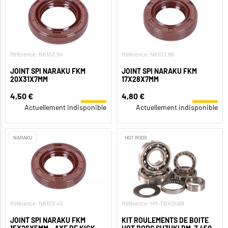
Référence: NK103.94
Référence: NK103.86
JOINT SPI NARAKU FKM
JOINT SPI NARAKU FKM
20X31X7MM
17X28X7MM
4,50 €
4,80 €
Actuellement indisponible
Actuellement indisponible
NARAKU
HOT RODS
Référence: NK103.45
Référence: HR-TBK0088
JOINT SPI NARAKU FKM
KIT ROULEMENTS DE BOITE