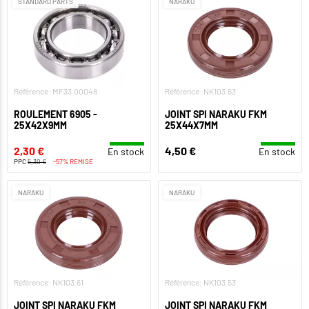
STANDARD PARTS
NARAKU
Référence: MF33.00048
Référence: NK103.63
ROULEMENT 6905 -
JOINT SPI NARAKU FKM
25X42X9MM
25X44X7MM
2,30 €
4,50 €
En stock
En stock
PPC
5,30 €
-57% REMISE
NARAKU
NARAKU
Référence: NK103.61
Référence: NK103.53
JOINT SPI NARAKU FKM
JOINT SPI NARAKU FKM