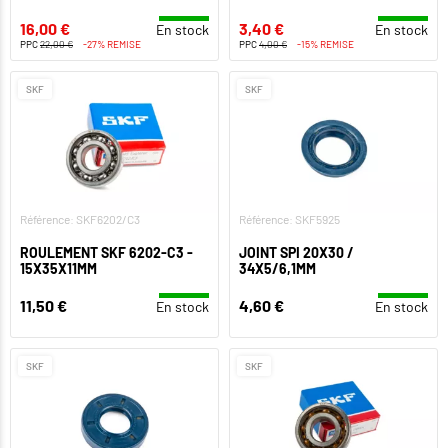
16,00 €
3,40 €
En stock
En stock
PPC
22,00 €
-27% REMISE
PPC
4,00 €
-15% REMISE
SKF
SKF
Référence: SKF6202/C3
Référence: SKF5925
ROULEMENT SKF 6202-C3 -
JOINT SPI 20X30 /
15X35X11MM
34X5/6,1MM
11,50 €
4,60 €
En stock
En stock
SKF
SKF