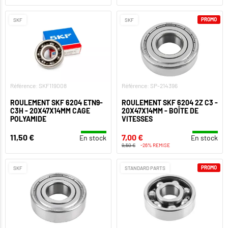
PROMO
SKF
SKF
Référence: SKF119008
Référence: SP-214396
ROULEMENT SKF 6204 ETN9-
ROULEMENT SKF 6204 2Z C3 -
C3H - 20X47X14MM CAGE
20X47X14MM - BOÎTE DE
POLYAMIDE
VITESSES
11,50 €
7,00 €
En stock
En stock
9,50 €
-26% REMISE
PROMO
SKF
STANDARD PARTS