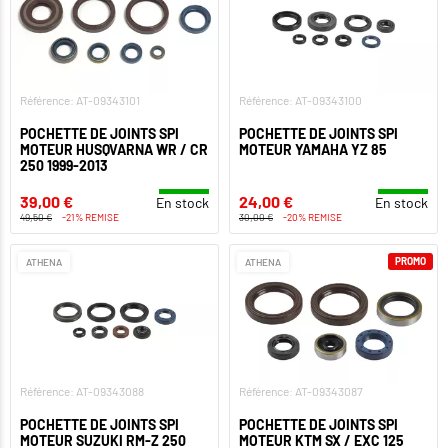
Référence: AT-09343101
Référence: AT-09343100
POCHETTE DE JOINTS SPI
POCHETTE DE JOINTS SPI
MOTEUR HUSQVARNA WR / CR
MOTEUR YAMAHA YZ 85
250 1999-2013
39,00 €
24,00 €
En stock
En stock
49,50 €
-21% REMISE
30,00 €
-20% REMISE
PROMO
ATHENA
ATHENA
Référence: AT-09343088
Référence: AT-09343087
POCHETTE DE JOINTS SPI
POCHETTE DE JOINTS SPI
MOTEUR SUZUKI RM-Z 250
MOTEUR KTM SX / EXC 125