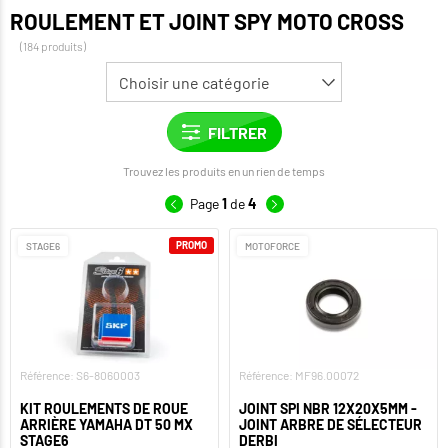
ROULEMENT ET JOINT SPY MOTO CROSS
(184 produits)
Trouvez les produits en un rien de temps
Page
1
de
4
PROMO
STAGE6
MOTOFORCE
Référence: S6-8060003
Référence: MF96.00072
KIT ROULEMENTS DE ROUE
JOINT SPI NBR 12X20X5MM -
ARRIÈRE YAMAHA DT 50 MX
JOINT ARBRE DE SÉLECTEUR
STAGE6
DERBI