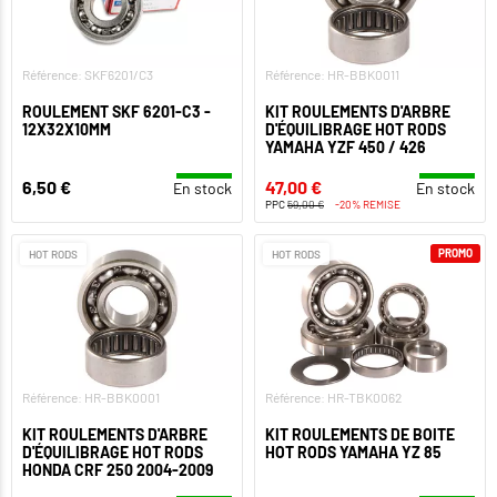
Référence: SKF6201/C3
Référence: HR-BBK0011
ROULEMENT SKF 6201-C3 -
KIT ROULEMENTS D'ARBRE
12X32X10MM
D'ÉQUILIBRAGE HOT RODS
YAMAHA YZF 450 / 426
6,50 €
47,00 €
En stock
En stock
PPC
59,00 €
-20% REMISE
PROMO
HOT RODS
HOT RODS
Référence: HR-BBK0001
Référence: HR-TBK0062
KIT ROULEMENTS D'ARBRE
KIT ROULEMENTS DE BOITE
D'ÉQUILIBRAGE HOT RODS
HOT RODS YAMAHA YZ 85
HONDA CRF 250 2004-2009