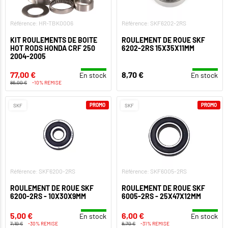
Référence: HR-TBK0006
Référence: SKF6202-2RS
KIT ROULEMENTS DE BOITE
ROULEMENT DE ROUE SKF
HOT RODS HONDA CRF 250
6202-2RS 15X35X11MM
2004-2005
77,00 €
8,70 €
En stock
En stock
86,00 €
-10% REMISE
PROMO
PROMO
SKF
SKF
Référence: SKF6200-2RS
Référence: SKF6005-2RS
ROULEMENT DE ROUE SKF
ROULEMENT DE ROUE SKF
6200-2RS - 10X30X9MM
6005-2RS - 25X47X12MM
5,00 €
6,00 €
En stock
En stock
7,10 €
-30% REMISE
8,70 €
-31% REMISE