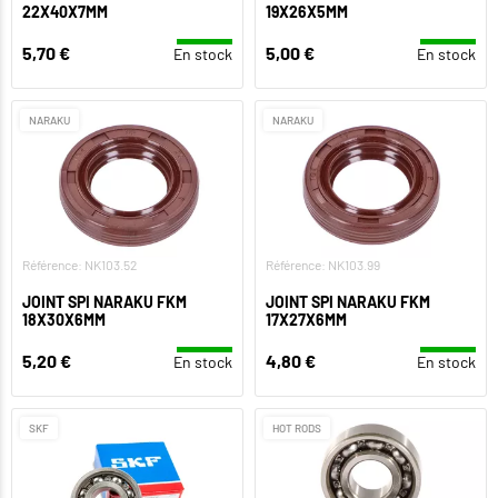
22X40X7MM
19X26X5MM
5,70 €
5,00 €
En stock
En stock
NARAKU
NARAKU
Référence: NK103.52
Référence: NK103.99
JOINT SPI NARAKU FKM
JOINT SPI NARAKU FKM
18X30X6MM
17X27X6MM
5,20 €
4,80 €
En stock
En stock
SKF
HOT RODS