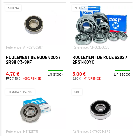
ATHENA
ATHENA
Référence: AT-02150267
Référence: AT-02150258
ROULEMENT DE ROUE 6203 /
ROULEMENT DE ROUE 6202 /
2RSH C3-SKF
2RS1-KOYO
4,70 €
5,00 €
En stock
En stock
PPC
7,30 €
-36% REMISE
5,60 €
-11% REMISE
STANDARD PARTS
SKF
Référence: NTN21715
Référence: SKF6301-2RS