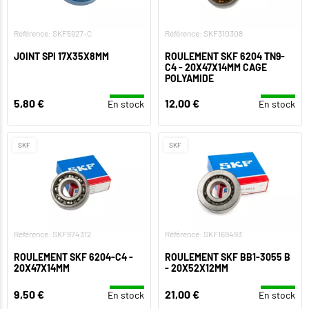
Référence: SKF5927-C
Référence: SKF310308
JOINT SPI 17X35X8MM
ROULEMENT SKF 6204 TN9-
C4 - 20X47X14MM CAGE
POLYAMIDE
5,80 €
12,00 €
En stock
En stock
SKF
SKF
Référence: SKF974312
Référence: SKF169493
ROULEMENT SKF 6204-C4 -
ROULEMENT SKF BB1-3055 B
20X47X14MM
- 20X52X12MM
9,50 €
21,00 €
En stock
En stock