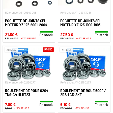
Référence: AT-09343068
Référence: AT-09343066
POCHETTE DE JOINTS SPI
POCHETTE DE JOINTS SPI
MOTEUR YZ 125 2001-2004
MOTEUR YZ 125 1990-1993
21,50 €
27,50 €
En stock
En stock
PPC
40,50 €
-47% REMISE
PPC
48,00 €
-43% REMISE
PROMO
ATHENA
ATHENA
Référence: AT-02150277
Référence: AT-02150273
ROULEMENT DE ROUE 6204
ROULEMENT DE ROUE 6004 /
TN9-C4 HLHT23
2RSH C3-SKF
7,00 €
6,10 €
En stock
En stock
9,90 €
-29% REMISE
PPC
9,50 €
-36% REMISE